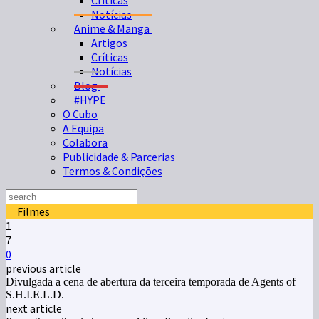
Críticas
Notícias
Anime & Manga
Artigos
Críticas
Notícias
Blog
#HYPE
O Cubo
A Equipa
Colabora
Publicidade & Parcerias
Termos & Condições
Filmes
1
7
0
previous article
Divulgada a cena de abertura da terceira temporada de Agents of
S.H.I.E.L.D.
next article