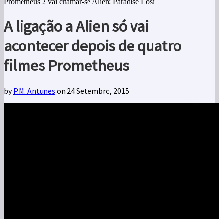
Prometheus 2 vai chamar-se Alien: Paradise Lost
A ligação a Alien só vai
acontecer depois de quatro
filmes Prometheus
by
P.M. Antunes
on 24 Setembro, 2015