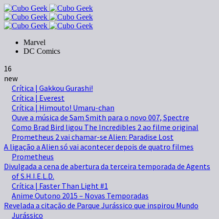
Marvel
DC Comics
16
new
Crítica | Gakkou Gurashi!
Crítica | Everest
Crítica | Himouto! Umaru-chan
Ouve a música de Sam Smith para o novo 007, Spectre
Como Brad Bird ligou The Incredibles 2 ao filme original
Prometheus 2 vai chamar-se Alien: Paradise Lost
A ligação a Alien só vai acontecer depois de quatro filmes
Prometheus
Divulgada a cena de abertura da terceira temporada de Agents
of S.H.I.E.L.D.
Crítica | Faster Than Light #1
Anime Outono 2015 – Novas Temporadas
Revelada a citação de Parque Jurássico que inspirou Mundo
Jurássico