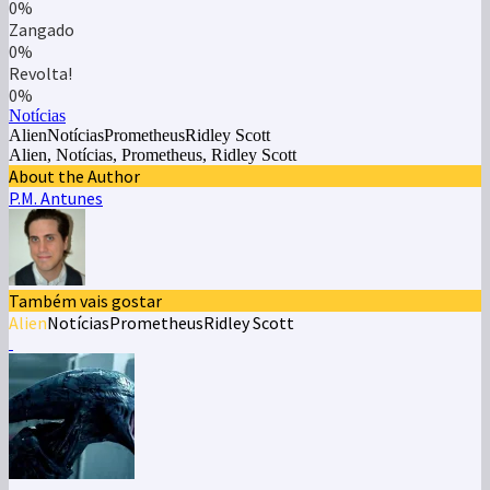
0%
Zangado
0%
Revolta!
0%
Notícias
AlienNotíciasPrometheusRidley Scott
Alien, Notícias, Prometheus, Ridley Scott
About the Author
P.M. Antunes
Também vais gostar
Alien
Notícias
Prometheus
Ridley Scott