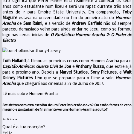
Isto significa que Peter Parker está realmente a começar os seus
anos como estudante num liceu e será um rapaz durante três anos
antes de ir para Empire State University. Em comparação,
Toby
Maguire
estava na universidade no fim do primeiro ato do
Homem-
Aranha
de
Sam Raimi
, e a versão de
Andrew Garfield
não só sempre
pareceu demasiado velho para ainda andar no liceu, como se formou
logo nas cenas inicias de
O Fantástico Homem-Aranha 2: O Poder de
Electro
.
Tom Holland
já filmou as primeiras cenas como Homem-Aranha para o
Capitão América: Guerra Civil
de
Joe
e
Anthony Russo
, que estreia já
para o próximo ano. Depois a
Marvel Studios
,
Sony Pictures
, e
Walt
Disney Pictures
têm que se preparar para o filme a solo
Homem-
Aranha
que chegará aos cinemas a 27 de Julho de 2017.
Lê mais sobre Homem-Aranha.
Satisfeitos com esta escolha de um Peter Parker tão novo? Ou estão fartos de ver o
mesmo e gostariam de finalmente ver um Homem-Aranha adulto?
Publicidade
Qual é a tua reacção?
Feliz