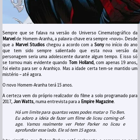
Sempre que se falava na versão do Universo Cinematográfico da
Marvel
de Homem-Aranha, a palavra-chave era sempre «novo». Desde
que a
Marvel Studios
chegou a acordo com a
Sony
no início do ano
que tem sido sempre salientado que esta nova versão da
personagem seria uma adolescente durante algum tempo. E isso só
se tornou mais evidente quando
Tom Holland
, com apenas 19 anos,
foi eleito para ser o Aranhiço. Mas a idade certa tem-se mantido um
mistério – até agora.
O novo Homem-Aranha terá 15 anos.
A certeza vem do próprio realizador do filme a solo programado para
2017,
Jon Watts
, numa entrevista para a
Empire Magazine
.
Há um limite para quantas vezes podes matar o Tio Ben.
Eu adoro a ideia de fazer um filme de liceu coming-of-
age. Vamos realmente ver Peter Parker no liceu e
aprofundar esse lado. Ele só tem 15 agora.