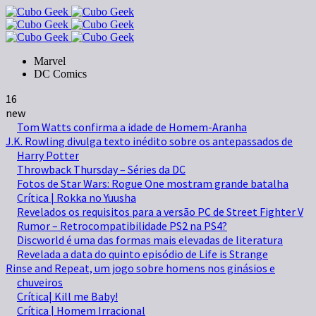
Marvel
DC Comics
16
new
Tom Watts confirma a idade de Homem-Aranha
J.K. Rowling divulga texto inédito sobre os antepassados de
Harry Potter
Throwback Thursday – Séries da DC
Fotos de Star Wars: Rogue One mostram grande batalha
Crítica | Rokka no Yuusha
Revelados os requisitos para a versão PC de Street Fighter V
Rumor – Retrocompatibilidade PS2 na PS4?
Discworld é uma das formas mais elevadas de literatura
Revelada a data do quinto episódio de Life is Strange
Rinse and Repeat, um jogo sobre homens nos ginásios e
chuveiros
Crítica| Kill me Baby!
Crítica | Homem Irracional