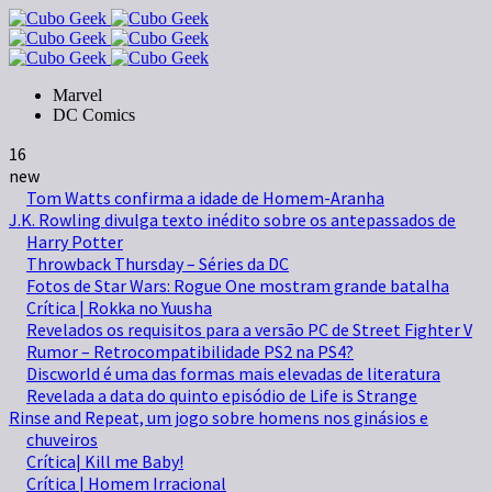
Marvel
DC Comics
16
new
Tom Watts confirma a idade de Homem-Aranha
J.K. Rowling divulga texto inédito sobre os antepassados de
Harry Potter
Throwback Thursday – Séries da DC
Fotos de Star Wars: Rogue One mostram grande batalha
Crítica | Rokka no Yuusha
Revelados os requisitos para a versão PC de Street Fighter V
Rumor – Retrocompatibilidade PS2 na PS4?
Discworld é uma das formas mais elevadas de literatura
Revelada a data do quinto episódio de Life is Strange
Rinse and Repeat, um jogo sobre homens nos ginásios e
chuveiros
Crítica| Kill me Baby!
Crítica | Homem Irracional