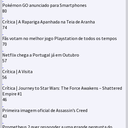
Pokémon GO anunciado para Smartphones
80
Crítica | A Rapariga Apanhada na Teia de Aranha
74
Fãs votam no melhor jogo Playstation de todos os tempos
70
Netflix chega a Portugal já em Outubro
57
Crítica | A Visita
56
Crítica | Journey to Star Wars: The Force Awakens – Shattered
Empire #1
46
Primeira imagem oficial de Assassin’s Creed
43
Prometheus 2 quer responder a uma grande pergunta do