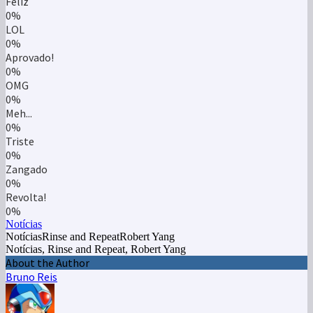
Feliz
0%
LOL
0%
Aprovado!
0%
OMG
0%
Meh...
0%
Triste
0%
Zangado
0%
Revolta!
0%
Notícias
NotíciasRinse and RepeatRobert Yang
Notícias, Rinse and Repeat, Robert Yang
About the Author
Bruno Reis