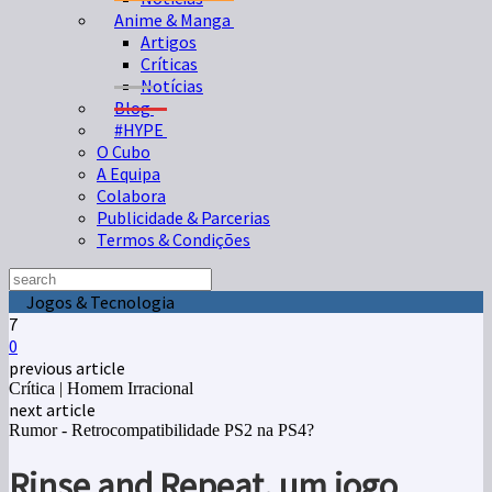
Anime & Manga
Artigos
Críticas
Notícias
Blog
#HYPE
O Cubo
A Equipa
Colabora
Publicidade & Parcerias
Termos & Condições
Jogos & Tecnologia
7
0
previous article
Crítica | Homem Irracional
next article
Rumor - Retrocompatibilidade PS2 na PS4?
Rinse and Repeat, um jogo