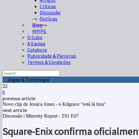
Artigos
Críticas
Discussão
Notícias
Blog
#HYPE
O Cubo
A Equipa
Colabora
Publicidade & Parcerias
Termos & Condições
Jogos & Tecnologia
22
0
previous article
Novo clip de Jessica Jones - o Kilgrave "está lá fora"
next article
Discussão | Minority Report - T01 E07
Square-Enix confirma oficialmen