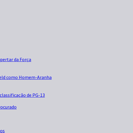
pertar da Força
rfield como Homem-Aranha
 classificação de PG-13
Procurado
dos