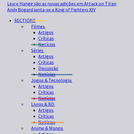
Levi e Hange são as novas adições em Attack on Titan
Andy Bogard junta-se a King of Fighters XIV
SECTIONS
Filmes
Artigos
Críticas
Notícias
Séries
Artigos
Críticas
Discussão
Notícias
Jogos & Tecnologia
Artigos
Críticas
Notícias
Livros & BD
Artigos
Críticas
Notícias
Anime & Manga