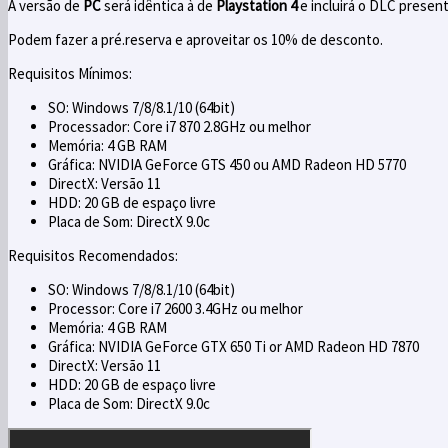
A versão de
PC
será idêntica à de
Playstation 4
e incluirá o DLC presen
Podem fazer a pré.reserva e aproveitar os 10% de desconto.
Requisitos Mínimos:
SO: Windows 7/8/8.1/10 (64bit)
Processador: Core i7 870 2.8GHz ou melhor
Memória: 4 GB RAM
Gráfica: NVIDIA GeForce GTS 450 ou AMD Radeon HD 5770
DirectX: Versão 11
HDD: 20 GB de espaço livre
Placa de Som: DirectX 9.0c
Requisitos Recomendados:
SO: Windows 7/8/8.1/10 (64bit)
Processor: Core i7 2600 3.4GHz ou melhor
Memória: 4 GB RAM
Gráfica: NVIDIA GeForce GTX 650 Ti or AMD Radeon HD 7870
DirectX: Versão 11
HDD: 20 GB de espaço livre
Placa de Som: DirectX 9.0c