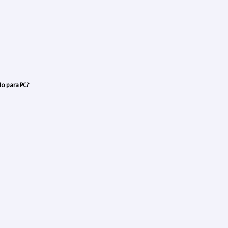
do para
PC
?