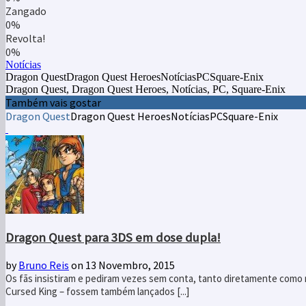
Zangado
0%
Revolta!
0%
Notícias
Dragon QuestDragon Quest HeroesNotíciasPCSquare-Enix
Dragon Quest, Dragon Quest Heroes, Notícias, PC, Square-Enix
Também vais gostar
Dragon Quest
Dragon Quest Heroes
Notícias
PC
Square-Enix
Dragon Quest para 3DS em dose dupla!
by
Bruno Reis
on 13 Novembro, 2015
Os fãs insistiram e pediram vezes sem conta, tanto diretamente como 
Cursed King – fossem também lançados [...]