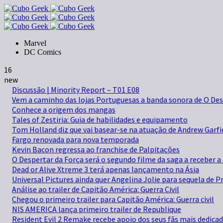
Marvel
DC Comics
16
new
Discussão | Minority Report – T01 E08
Vem a caminho das lojas Portuguesas a banda sonora de O Des
Conhece a origem dos mangas
Tales of Zestiria: Guia de habilidades e equipamento
Tom Holland diz que vai basear-se na atuação de Andrew Ga
Fargo renovada para nova temporada
Kevin Bacon regressa ao franchise de Palpitações
O Despertar da Força será o segundo filme da saga a receber a
Dead or Alive Xtreme 3 terá apenas lançamento na Ásia
Universal Pictures ainda quer Angelina Jolie para sequela de 
Análise ao trailer de Capitão América: Guerra Civil
Chegou o primeiro trailer para Capitão América: Guerra civil
NIS AMERICA lança primeiro trailer de Republique
Resident Evil 2 Remake recebe apoio dos seus fãs mais dedica