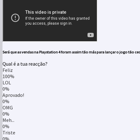
Será que as vendas na
Playstation 4
foram assim tão más para lançar o jogo tão ce
Qual é a tua reacção?
Feliz
100%
LOL
0%
Aprovado!
0%
OMG
0%
Meh...
0%
Triste
0%