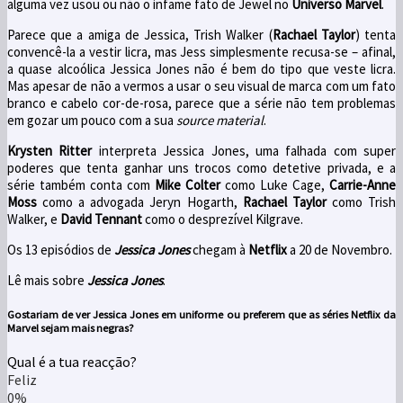
alguma vez usou ou não o infame fato de Jewel no
Universo Marvel
.
Parece que a amiga de Jessica, Trish Walker (
Rachael Taylor
) tenta
convencê-la a vestir licra, mas Jess simplesmente recusa-se – afinal,
a quase alcoólica Jessica Jones não é bem do tipo que veste licra.
Mas apesar de não a vermos a usar o seu visual de marca com um fato
branco e cabelo cor-de-rosa, parece que a série não tem problemas
em gozar um pouco com a sua
source material
.
Krysten Ritter
interpreta Jessica Jones, uma falhada com super
poderes que tenta ganhar uns trocos como detetive privada, e a
série também conta com
Mike Colter
como Luke Cage,
Carrie-Anne
Moss
como a advogada Jeryn Hogarth,
Rachael Taylor
como Trish
Walker, e
David Tennant
como o desprezível Kilgrave.
Os 13 episódios de
Jessica Jones
chegam à
Netflix
a 20 de Novembro.
Lê mais sobre
Jessica Jones
.
Gostariam de ver Jessica Jones em uniforme ou preferem que as séries Netflix da
Marvel sejam mais negras?
Qual é a tua reacção?
Feliz
0%