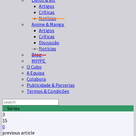
Livros & BD
Artigos
Críticas
Notícias
Anime & Manga
Artigos
Críticas
Discussão
Notícias
Blog
#HYPE
O Cubo
A Equipa
Colabora
Publicidade & Parcerias
Termos & Condições
Séries
3
15
0
previous article