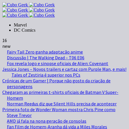
Marvel
DC Comics
16
new
Fairy Tail Zero ganha adaptação anime
Discussão | The Walking Dead – T06 E06
Fox revela logo e sinopse oficiais de Alien: Covenant
Jessica Jones – Novos trailers e cartaz com Purple Man, e mais!
Tales of Zestiria é superior nos PCs
Crónicas de um Gamer | Porque não gosto da criação de
personagens
Chegaram as primeiras t-shirts oficiais de Batman V Super-
Homem
Norman Reedus diz que Silent Hills precisa de acontecer
Primeira foto de Wonder Woman mostra Chris Pine como
Steve Trevor
AMD já fala na nona geração de consolas
Fan Film de Homem-Aranha dá vida a Miles Morales