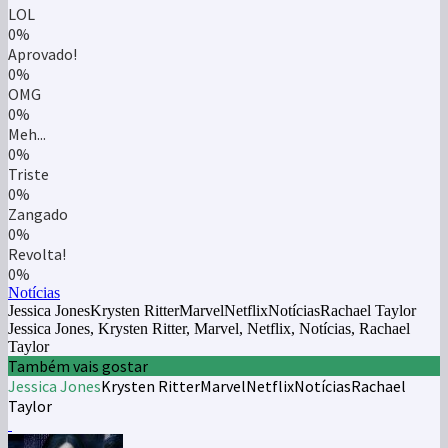
LOL
0%
Aprovado!
0%
OMG
0%
Meh...
0%
Triste
0%
Zangado
0%
Revolta!
0%
Notícias
Jessica JonesKrysten RitterMarvelNetflixNotíciasRachael Taylor
Jessica Jones, Krysten Ritter, Marvel, Netflix, Notícias, Rachael
Taylor
Também vais gostar
Jessica Jones
Krysten Ritter
Marvel
Netflix
Notícias
Rachael
Taylor