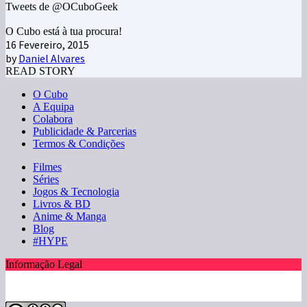
Tweets de @OCuboGeek
O Cubo está à tua procura!
16 Fevereiro, 2015
by
Daniel Alvares
READ STORY
O Cubo
A Equipa
Colabora
Publicidade & Parcerias
Termos & Condições
Filmes
Séries
Jogos & Tecnologia
Livros & BD
Anime & Manga
Blog
#HYPE
Informação Legal