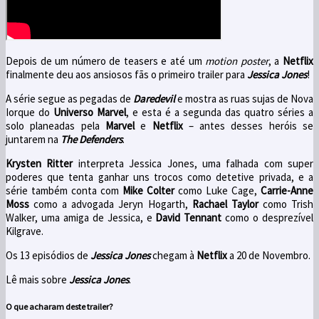
Depois de um número de teasers e até um
motion poster
, a
Netflix
finalmente deu aos ansiosos fãs o primeiro trailer para
Jessica Jones
!
A série segue as pegadas de
Daredevil
e mostra as ruas sujas de Nova
Iorque do
Universo Marvel
, e esta é a segunda das quatro séries a
solo planeadas pela
Marvel
e
Netflix
– antes desses heróis se
juntarem na
The Defenders
.
Krysten Ritter
interpreta Jessica Jones, uma falhada com super
poderes que tenta ganhar uns trocos como detetive privada, e a
série também conta com
Mike Colter
como Luke Cage,
Carrie-Anne
Moss
como a advogada Jeryn Hogarth,
Rachael Taylor
como Trish
Walker, uma amiga de Jessica, e
David Tennant
como o desprezível
Kilgrave.
Os 13 episódios de
Jessica Jones
chegam à
Netflix
a 20 de Novembro.
Lê mais sobre
Jessica Jones
.
O que acharam deste trailer?