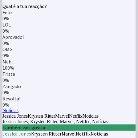
Qual é a tua reacção?
Feliz
0%
LOL
0%
Aprovado!
0%
OMG
0%
Meh...
100%
Triste
0%
Zangado
0%
Revolta!
0%
Notícias
Jessica JonesKrysten RitterMarvelNetflixNotícias
Jessica Jones, Krysten Ritter, Marvel, Netflix, Notícias
Também vais gostar
Jessica Jones
Krysten Ritter
Marvel
Netflix
Notícias