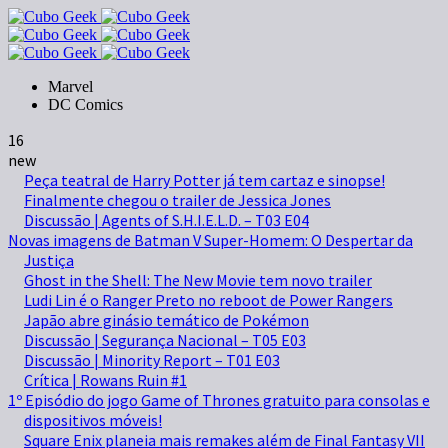
Marvel
DC Comics
16
new
Peça teatral de Harry Potter já tem cartaz e sinopse!
Finalmente chegou o trailer de Jessica Jones
Discussão | Agents of S.H.I.E.L.D. – T03 E04
Novas imagens de Batman V Super-Homem: O Despertar da
Justiça
Ghost in the Shell: The New Movie tem novo trailer
Ludi Lin é o Ranger Preto no reboot de Power Rangers
Japão abre ginásio temático de Pokémon
Discussão | Segurança Nacional – T05 E03
Discussão | Minority Report – T01 E03
Crítica | Rowans Ruin #1
1º Episódio do jogo Game of Thrones gratuito para consolas e
dispositivos móveis!
Square Enix planeia mais remakes além de Final Fantasy VII