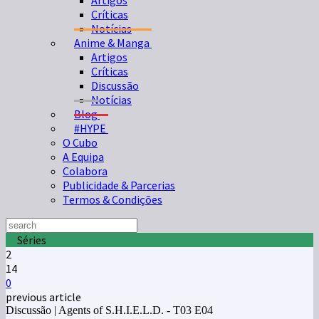
Artigos
Críticas
Notícias
Anime & Manga
Artigos
Críticas
Discussão
Notícias
Blog
#HYPE
O Cubo
A Equipa
Colabora
Publicidade & Parcerias
Termos & Condições
Séries
2
14
0
previous article
Discussão | Agents of S.H.I.E.L.D. - T03 E04