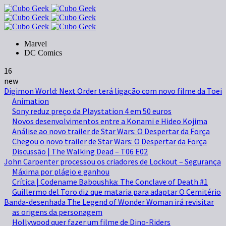
Marvel
DC Comics
16
new
Digimon World: Next Order terá ligação com novo filme da Toei
Animation
Sony reduz preço da Playstation 4 em 50 euros
Novos desenvolvimentos entre a Konami e Hideo Kojima
Análise ao novo trailer de Star Wars: O Despertar da Força
Chegou o novo trailer de Star Wars: O Despertar da Força
Discussão | The Walking Dead – T06 E02
John Carpenter processou os criadores de Lockout – Segurança
Máxima por plágio e ganhou
Crítica | Codename Baboushka: The Conclave of Death #1
Guillermo del Toro diz que mataria para adaptar O Cemitério
Banda-desenhada The Legend of Wonder Woman irá revisitar
as origens da personagem
Hollywood quer fazer um filme de Dino-Riders