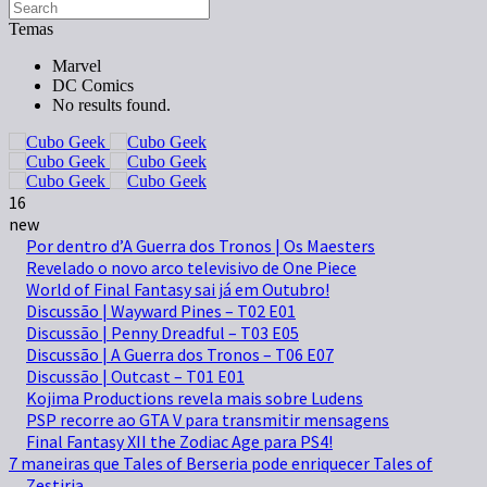
Temas
Marvel
DC Comics
No results found.
16
new
Por dentro d’A Guerra dos Tronos | Os Maesters
Revelado o novo arco televisivo de One Piece
World of Final Fantasy sai já em Outubro!
Discussão | Wayward Pines – T02 E01
Discussão | Penny Dreadful – T03 E05
Discussão | A Guerra dos Tronos – T06 E07
Discussão | Outcast – T01 E01
Kojima Productions revela mais sobre Ludens
PSP recorre ao GTA V para transmitir mensagens
Final Fantasy XII the Zodiac Age para PS4!
7 maneiras que Tales of Berseria pode enriquecer Tales of
Zestiria