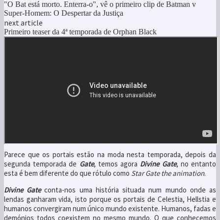
"O Bat está morto. Enterra-o", vê o primeiro clip de Batman v
Super-Homem: O Despertar da Justiça
next article
Primeiro teaser da 4ª temporada de Orphan Black
Parece que os portais estão na moda nesta temporada, depois da
segunda temporada de
Gate
, temos agora
Divine Gate
, no entanto
esta é bem diferente do que rótulo como
Star Gate the animation
.
Divine Gate
conta-nos uma história situada num mundo onde as
lendas ganharam vida, isto porque os portais de Celestia, Hellstia e
humanos convergiram num único mundo existente. Humanos, fadas e
demónios todos coexistem no mesmo mundo. O que conhecemos