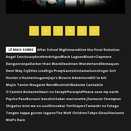
1
2
3
4
5
LÊ MAIS SOBRE
After School Nightmare
Alive the Final Evolution
Angel Sanctuary
Another
Artigos
Black Lagoon
Blood+
Claymore
Danganronpa
Darker than Black
Deadman Wonderland
Destaques
Devil May Cry
Elfen Lied
Ergo Proxy
Gantz
Gintama
Gunslinger Girl
Hunter x Hunter
Inugami
Jojo's Bizarre Adventure
Kill la kill
Majin Tantei Nougami Nero
Mushishi
Nodame Cantabile
O Castelo Andante
Owari no Seraph
Parasyte
Please save my earth
Psycho Pass
Rurouni kenshin
Saber marionette J
Samurai Champloo
Shigatsu kimi wa no uso
Shinsekai Yori
Slayers
Tamashi no futago
Tengen toppa gurren lagann
The Wolf Children
Tokyo Ghoul
Variante
Wolf’s Rain