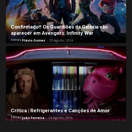
Confirmado!! Os Guardiões da Galáxia vão
aparecer em Avengers: Infinity War
Filmes
Flávio Gomes
-
25 Agosto, 2016
Crítica | Refrigerantes e Canções de Amor
Filmes
João Ferreira
-
24 Agosto, 2016