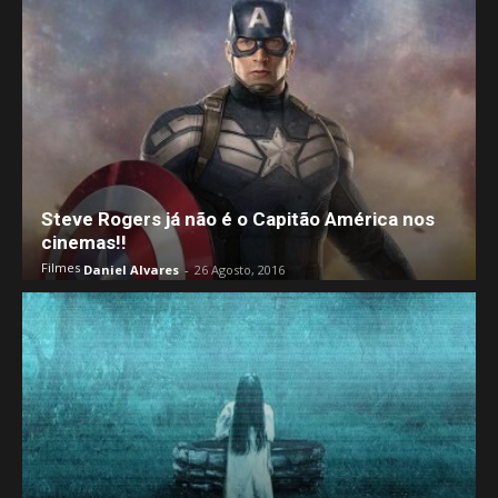
Steve Rogers já não é o Capitão América nos
cinemas!!
Filmes
Daniel Alvares
-
26 Agosto, 2016