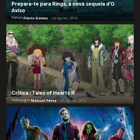
Prepara-te para Rings, a nova sequela d’O
Aviso
Filmes
Flávio Gomes
-
26 Agosto, 2016
Crítica | Tales of Hearts R
Videojogos
Manuel Perez
-
25 Agosto, 2016