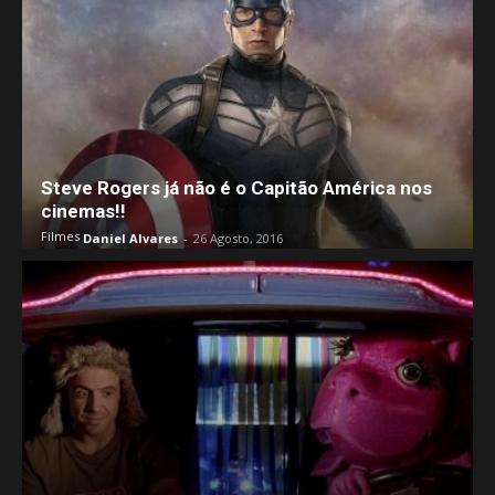
Steve Rogers já não é o Capitão América nos
cinemas!!
Filmes
Daniel Alvares
-
26 Agosto, 2016