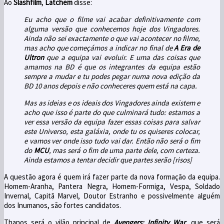
Ao
Slashfilm
,
Latchem
disse:
Eu acho que o filme vai acabar definitivamente com
alguma versão que conhecemos hoje dos Vingadores.
Ainda não sei exactamente o que vai acontecer no filme,
mas acho que começámos a indicar no final de
A Era de
Ultron
que a equipa vai evoluir. E uma das coisas que
amamos na BD é que os integrantes da equipa estão
sempre a mudar e tu podes pegar numa nova edição da
BD 10 anos depois e não conheceres quem está na capa.
Mas as ideias e os ideais dos Vingadores ainda existem e
acho que isso é parte do que culminará tudo: estamos a
ver essa versão da equipa fazer essas coisas para salvar
este Universo, esta galáxia, onde tu os quiseres colocar,
e vamos ver onde isso tudo vai dar. Então não será o fim
do
MCU
, mas será o fim de uma parte dele, com certeza.
Ainda estamos a tentar decidir que partes serão [risos]
A questão agora é quem irá fazer parte da nova formação da equipa.
Homem-Aranha, Pantera Negra, Homem-Formiga, Vespa, Soldado
Invernal, Capitã Marvel, Doutor Estranho e possivelmente alguém
dos Inumanos, são fortes candidatos.
Thanos será o vilão principal de
Avengers: Infinity War
, que será