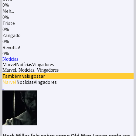
0%
Meh...
0%
Triste
0%
Zangado
0%
Revolta!
0%
Notícias
MarvelNotíciasVingadores
Marvel, Notícias, Vingadores
Também vais gostar
Marvel
Notícias
Vingadores
Mark Millar fala sobre como Old Man Logan pode ser