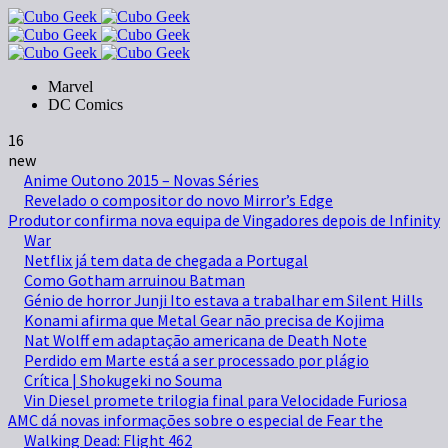
Marvel
DC Comics
16
new
Anime Outono 2015 – Novas Séries
Revelado o compositor do novo Mirror’s Edge
Produtor confirma nova equipa de Vingadores depois de Infinity
War
Netflix já tem data de chegada a Portugal
Como Gotham arruinou Batman
Génio de horror Junji Ito estava a trabalhar em Silent Hills
Konami afirma que Metal Gear não precisa de Kojima
Nat Wolff em adaptação americana de Death Note
Perdido em Marte está a ser processado por plágio
Crítica | Shokugeki no Souma
Vin Diesel promete trilogia final para Velocidade Furiosa
AMC dá novas informações sobre o especial de Fear the
Walking Dead: Flight 462