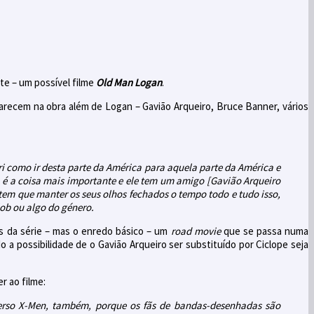
nte – um possível filme
Old Man Logan
.
arecem na obra além de Logan – Gavião Arqueiro, Bruce Banner, vários
ri como ir desta parte da América para aquela parte da América e
da é a coisa mais importante e ele tem um amigo [Gavião Arqueiro
e tem que manter os seus olhos fechados o tempo todo e tudo isso,
lob ou algo do género.
os da série – mas o enredo básico – um
road movie
que se passa numa
do a possibilidade de o Gavião Arqueiro ser substituído por Ciclope seja
r ao filme:
verso X-Men, também, porque os fãs de bandas-desenhadas são