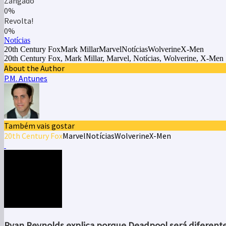
Zangado
0%
Revolta!
0%
Notícias
20th Century FoxMark MillarMarvelNotíciasWolverineX-Men
20th Century Fox, Mark Millar, Marvel, Notícias, Wolverine, X-Men
About the Author
P.M. Antunes
Também vais gostar
20th Century Fox
Marvel
Notícias
Wolverine
X-Men
Ryan Reynolds explica porque Deadpool será diferente