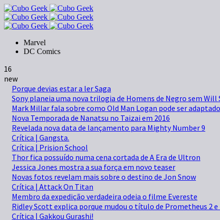
Marvel
DC Comics
16
new
Porque devias estar a ler Saga
Sony planeia uma nova trilogia de Homens de Negro sem Will
Mark Millar fala sobre como Old Man Logan pode ser adaptad
Nova Temporada de Nanatsu no Taizai em 2016
Revelada nova data de lançamento para Mighty Number 9
Crítica | Gangsta.
Crítica | Prision School
Thor fica possuído numa cena cortada de A Era de Ultron
Jessica Jones mostra a sua força em novo teaser
Novas fotos revelam mais sobre o destino de Jon Snow
Crítica | Attack On Titan
Membro da expedição verdadeira odeia o filme Evereste
Ridley Scott explica porque mudou o título de Prometheus 2 e f
Crítica | Gakkou Gurashi!