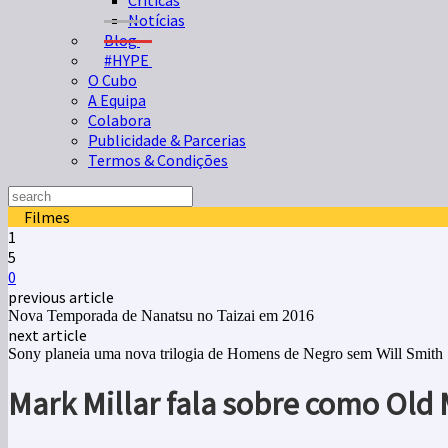
Críticas
Notícias
Blog
#HYPE
O Cubo
A Equipa
Colabora
Publicidade & Parcerias
Termos & Condições
Filmes
1
5
0
previous article
Nova Temporada de Nanatsu no Taizai em 2016
next article
Sony planeia uma nova trilogia de Homens de Negro sem Will Smith
Mark Millar fala sobre como Old