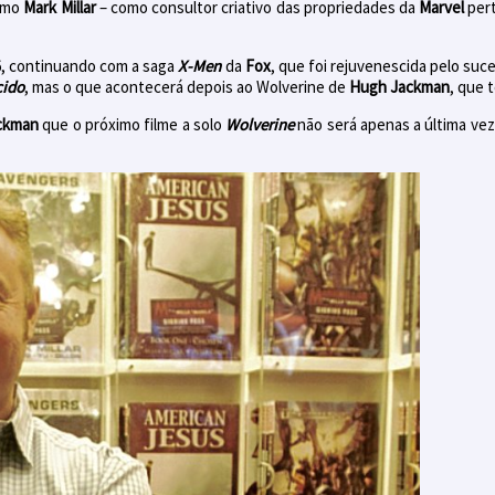
como
Mark Millar
– como consultor criativo das propriedades da
Marvel
per
6, continuando com a saga
X-Men
da
Fox
, que foi rejuvenescida pelo su
cido
, mas o que acontecerá depois ao Wolverine de
Hugh Jackman
, que 
ckman
que o próximo filme a solo
Wolverine
não será apenas a última vez