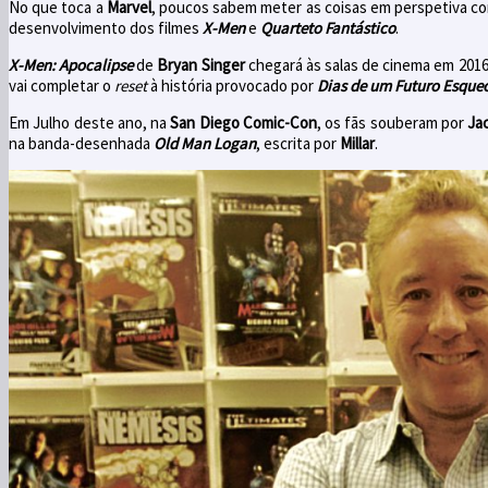
No que toca a
Marvel
, poucos sabem meter as coisas em perspetiva 
desenvolvimento dos filmes
X-Men
e
Quarteto Fantástico
.
X-Men: Apocalipse
de
Bryan Singer
chegará às salas de cinema em 201
vai completar o
reset
à história provocado por
Dias de um Futuro Esque
Em Julho deste ano, na
San Diego Comic-Con
, os fãs souberam por
Ja
na banda-desenhada
Old Man Logan
, escrita por
Millar
.