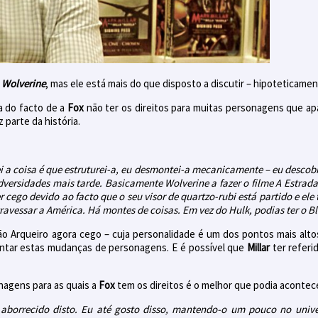
e
Wolverine
, mas ele está mais do que disposto a discutir – hipoteticame
a do facto de a
Fox
não ter os direitos para muitas personagens que ap
parte da história.
i a coisa é que estruturei-a, eu desmontei-a mecanicamente – eu descob
adversidades mais tarde. Basicamente Wolverine a fazer o filme A Estra
r cego devido ao facto que o seu visor de quartzo-rubi está partido e el
travessar a América. Há montes de coisas. Em vez do Hulk, podias ter o B
ião Arqueiro agora cego – cuja personalidade é um dos pontos mais alt
uentar estas mudanças de personagens. E é possível que
Millar
ter referi
nagens para as quais a
Fox
tem os direitos é o melhor que podia acontece
 aborrecido disto. Eu até gosto disso, mantendo-o um pouco no uni