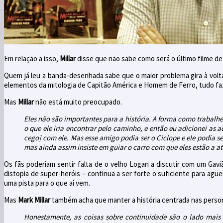
Em relação a isso,
Millar
disse que não sabe como será o último filme d
Quem já leu a banda-desenhada sabe que o maior problema gira à volt
elementos da mitologia de Capitão América e Homem de Ferro, tudo faz 
Mas
Millar
não está muito preocupado.
Eles não são importantes para a história. A forma como trabalhe
o que ele iria encontrar pelo caminho, e então eu adicionei as 
cego] com ele. Mas esse amigo podia ser o Ciclope e ele podia se
mas ainda assim insiste em guiar o carro com que eles estão a a
Os fãs poderiam sentir falta de o velho Logan a discutir com um Gav
distopia de super-heróis – continua a ser forte o suficiente para ag
uma pista para o que aí vem.
Mas
Mark Millar
também acha que manter a história centrada nas perso
Honestamente, as coisas sobre continuidade são o lado mais