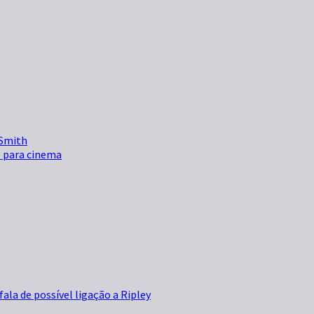
 Smith
o para cinema
ala de possível ligação a Ripley