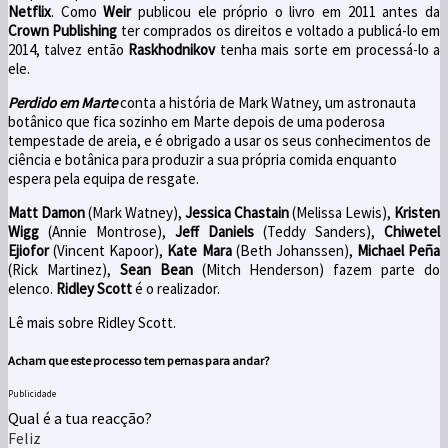
Netflix
. Como
Weir
publicou ele próprio o livro em 2011 antes da
Crown Publishing
ter comprados os direitos e voltado a publicá-lo em
2014, talvez então
Raskhodnikov
tenha mais sorte em processá-lo a
ele.
Perdido em Marte
conta a história de Mark Watney, um astronauta
botânico que fica sozinho em Marte depois de uma poderosa
tempestade de areia, e é obrigado a usar os seus conhecimentos de
ciência e botânica para produzir a sua própria comida enquanto
espera pela equipa de resgate.
Matt Damon
(Mark Watney),
Jessica Chastain
(Melissa Lewis),
Kristen
Wigg
(Annie Montrose),
Jeff Daniels
(Teddy Sanders),
Chiwetel
Ejiofor
(Vincent Kapoor),
Kate Mara
(Beth Johanssen),
Michael Peña
(Rick Martinez),
Sean Bean
(Mitch Henderson) fazem parte do
elenco.
Ridley Scott
é o realizador.
Lê mais sobre Ridley Scott.
Acham que este processo tem pernas para andar?
Publicidade
Qual é a tua reacção?
Feliz