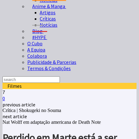
Notícias
Anime & Manga
Artigos
Críticas
Notícias
Blog
#HYPE
O Cubo
A Equipa
Colabora
Publicidade & Parcerias
Termos & Condições
Filmes
7
0
previous article
Crítica | Shokugeki no Souma
next article
Nat Wolff em adaptação americana de Death Note
Perdido em Marte está a ser