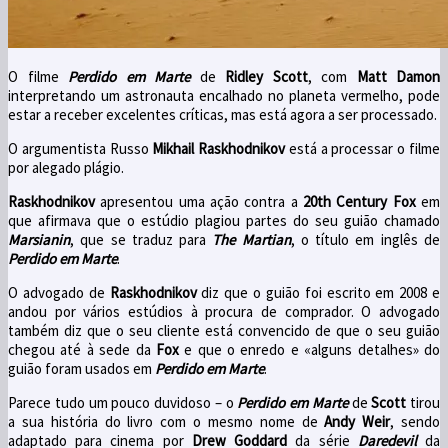
O filme
Perdido em Marte
de
Ridley Scott
, com
Matt Damon
interpretando um astronauta encalhado no planeta vermelho, pode
estar a receber excelentes críticas, mas está agora a ser processado.
O argumentista Russo
Mikhail Raskhodnikov
está a processar o filme
por alegado plágio.
Raskhodnikov
apresentou uma ação contra a
20th Century Fox
em
que afirmava que o estúdio plagiou partes do seu guião chamado
Marsianin
, que se traduz para
The Martian
, o título em inglês de
Perdido em Marte
.
O advogado de
Raskhodnikov
diz que o guião foi escrito em 2008 e
andou por vários estúdios à procura de comprador. O advogado
também diz que o seu cliente está convencido de que o seu guião
chegou até à sede da
Fox
e que o enredo e «alguns detalhes» do
guião foram usados em
Perdido em Marte
.
Parece tudo um pouco duvidoso – o
Perdido em Marte
de
Scott
tirou
a sua história do livro com o mesmo nome de
Andy Weir
, sendo
adaptado para cinema por
Drew Goddard
da série
Daredevil
da