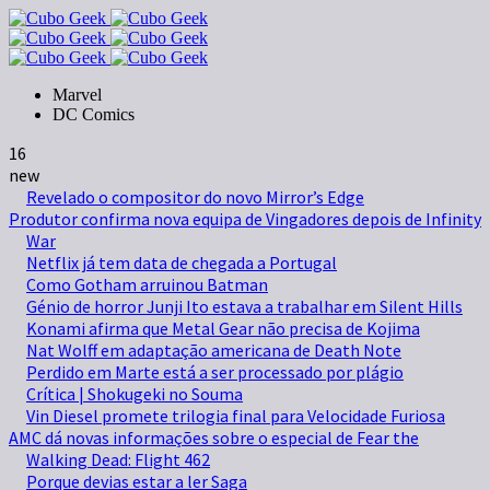
Marvel
DC Comics
16
new
Revelado o compositor do novo Mirror’s Edge
Produtor confirma nova equipa de Vingadores depois de Infinity
War
Netflix já tem data de chegada a Portugal
Como Gotham arruinou Batman
Génio de horror Junji Ito estava a trabalhar em Silent Hills
Konami afirma que Metal Gear não precisa de Kojima
Nat Wolff em adaptação americana de Death Note
Perdido em Marte está a ser processado por plágio
Crítica | Shokugeki no Souma
Vin Diesel promete trilogia final para Velocidade Furiosa
AMC dá novas informações sobre o especial de Fear the
Walking Dead: Flight 462
Porque devias estar a ler Saga