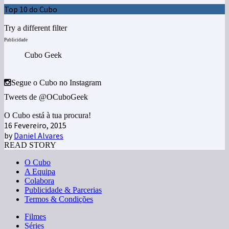
Top 10 do Cubo
Try a different filter
Publicidade
Cubo Geek
Segue o Cubo no Instagram
Tweets de @OCuboGeek
O Cubo está à tua procura!
16 Fevereiro, 2015
by
Daniel Alvares
READ STORY
O Cubo
A Equipa
Colabora
Publicidade & Parcerias
Termos & Condições
Filmes
Séries