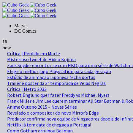
Marvel
DC Comics
16
new
Crítica | Perdido em Marte
Misterioso tweet de Hideo Kojima
Zack Snyder encontra-se com HBO para uma série de Watchm
Elege o melhor jogo Playstation para cada geração
Estúdio de animação japonesa fecha portas
Trailer e poster da 3ª temporada de Velas Negras
Crítica | Metro 2033
Robert Englund quer fazer Freddy vs Michael Myers
Frank Miller e Jim Lee querem terminar All Star Batman & Ro
Anime Outono 2015 – Novas Séries
Revelado o compositor do novo Mirror’s Edge
Produtor confirma nova equipa de Vingadores depois de Infini
Netflix já tem data de chegada a Portugal
Como Gotham arruinou Batman