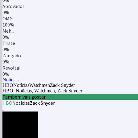
0%
Aprovado!
0%
OMG
100%
Meh...
0%
Triste
0%
Zangado
0%
Revolta!
0%
Notícias
HBONotíciasWatchmenZack Snyder
HBO, Notícias, Watchmen, Zack Snyder
Também vais gostar
HBO
Notícias
Zack Snyder