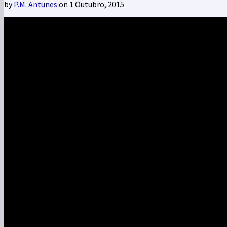
by
P.M. Antunes
on 1 Outubro, 2015