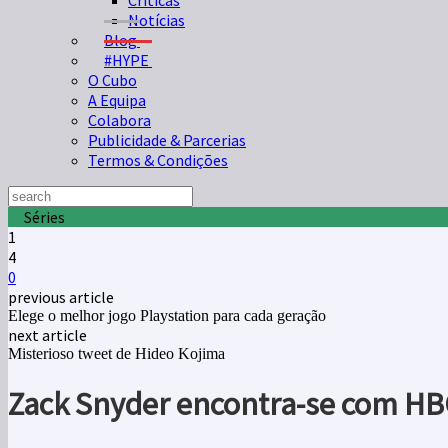
Críticas
Notícias
Blog
#HYPE
O Cubo
A Equipa
Colabora
Publicidade & Parcerias
Termos & Condições
Séries
1
4
0
previous article
Elege o melhor jogo Playstation para cada geração
next article
Misterioso tweet de Hideo Kojima
Zack Snyder encontra-se com H