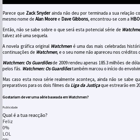
Parece que
Zack Snyder
ainda não deu por terminada a sua relação 
mesmo nome de
Alan Moore
e
Dave Gibbons
, encontrou-se com a
HBO
Então, não se sabe sobre o que será esta potencial série de
Watchmen
talvez até uma sequela.
A novela gráfica original
Watchmen
é uma das mais celebradas históri
continuações de
Watchmen
, e o seu nome não apareceu nos créditos d
Watchmen: Os Guardiões
de 2009 rendeu apenas 185.3 milhões de dólar
pelos fãs.
Watchmen: Os Guardiões
também marcou o início do envolv
Mas caso esta nova série realmente aconteça, ainda não se sabe q
preparativos para os dois filmes da
Liga da Justiça
que estrearão em 20
Gostariam de ver uma série baseada em Watchmen?
Publicidade
Qual é a tua reacção?
Feliz
0%
LOL