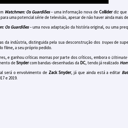
com
Watchmen: Os Guardiões
– uma informação nova de
Collider
diz que 
para uma potencial série de televisão, apesar de não haver ainda mais d
: Os Guardiões
– uma nova adaptação da história original, ou uma pre
as da indústria, distinguida pela sua desconstrução dos
tropes
de supe
o filme, a seu próprio pedido.
es, e ganhou críticas mornas por parte dos críticos, embora o
Ultimate
imento de
Snyder
com bandas-desenhadas da
DC
, tendo já realizado
Hom
ual será o envolvimento de
Zack
Snyder
, já que ainda está a editar
Bat
17 e 2019.