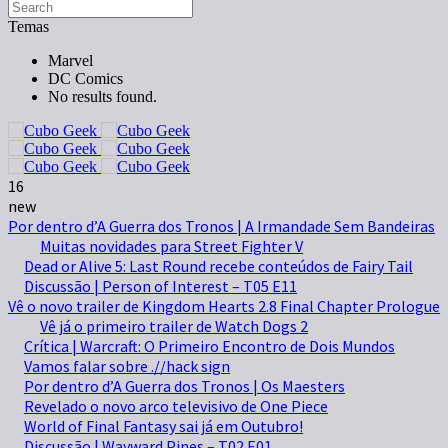
Temas
Marvel
DC Comics
No results found.
16
new
Por dentro d’A Guerra dos Tronos | A Irmandade Sem Bandeiras
Muitas novidades para Street Fighter V
Dead or Alive 5: Last Round recebe conteúdos de Fairy Tail
Discussão | Person of Interest – T05 E11
Vê o novo trailer de Kingdom Hearts 2.8 Final Chapter Prologue
Vê já o primeiro trailer de Watch Dogs 2
Crítica | Warcraft: O Primeiro Encontro de Dois Mundos
Vamos falar sobre .//hack sign
Por dentro d’A Guerra dos Tronos | Os Maesters
Revelado o novo arco televisivo de One Piece
World of Final Fantasy sai já em Outubro!
Discussão | Wayward Pines – T02 E01