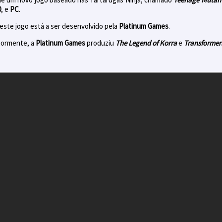
0
, e
PC
.
este jogo está a ser desenvolvido pela
Platinum Games
.
riormente, a
Platinum Games
produziu
The Legend of Korra
e
Transformer