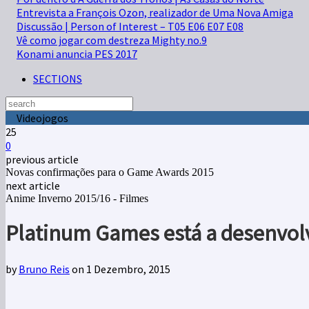
Entrevista a François Ozon, realizador de Uma Nova Amiga
Discussão | Person of Interest – T05 E06 E07 E08
Vê como jogar com destreza Mighty no.9
Konami anuncia PES 2017
SECTIONS
Videojogos
25
0
previous article
Novas confirmações para o Game Awards 2015
next article
Anime Inverno 2015/16 - Filmes
Platinum Games está a desenvolv
by
Bruno Reis
on 1 Dezembro, 2015