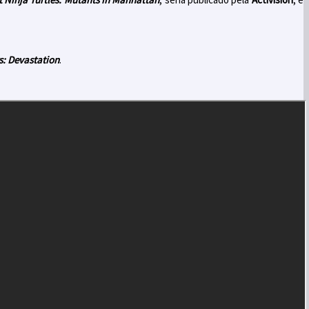
s: Devastation
.