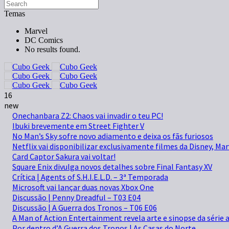
Temas
Marvel
DC Comics
No results found.
16
new
Onechanbara Z2: Chaos vai invadir o teu PC!
Ibuki brevemente em Street Fighter V
No Man’s Sky sofre novo adiamento e deixa os fãs furiosos
Netflix vai disponibilizar exclusivamente filmes da Disney, Mar
Card Captor Sakura vai voltar!
Square Enix divulga novos detalhes sobre Final Fantasy XV
Crítica | Agents of S.H.I.E.L.D. – 3ª Temporada
Microsoft vai lançar duas novas Xbox One
Discussão | Penny Dreadful – T03 E04
Discussão | A Guerra dos Tronos – T06 E06
A Man of Action Entertainment revela arte e sinopse da séri
Por dentro d’A Guerra dos Tronos | As Casas do Norte