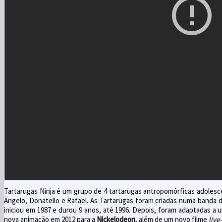
Tartarugas Ninja é um grupo de 4 tartarugas antropomórficas adolesce
Ângelo, Donatello e Rafael. As Tartarugas foram criadas numa banda
iniciou em 1987 e durou 9 anos, até 1996. Depois, foram adaptadas a 
nova animação em 2012 para a
Nickelodeon
, além de um novo filme
live