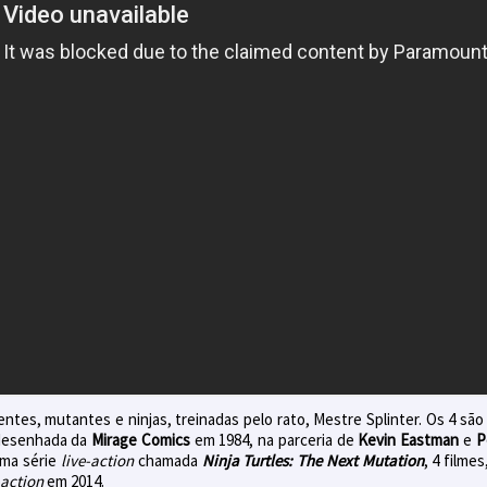
ntes, mutantes e ninjas, treinadas pelo rato, Mestre Splinter. Os 4 s
 desenhada da
Mirage Comics
em 1984, na parceria de
Kevin Eastman
e
P
uma série
live-action
chamada
Ninja Turtles: The Next Mutation
, 4 filme
-action
em 2014.