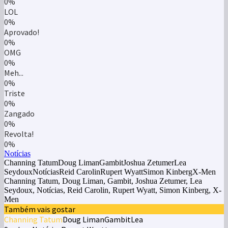
0%
LOL
0%
Aprovado!
0%
OMG
0%
Meh...
0%
Triste
0%
Zangado
0%
Revolta!
0%
Notícias
Channing TatumDoug LimanGambitJoshua ZetumerLea
SeydouxNotíciasReid CarolinRupert WyattSimon KinbergX-Men
Channing Tatum, Doug Liman, Gambit, Joshua Zetumer, Lea
Seydoux, Notícias, Reid Carolin, Rupert Wyatt, Simon Kinberg, X-
Men
Também vais gostar
Channing Tatum
Doug Liman
Gambit
Lea