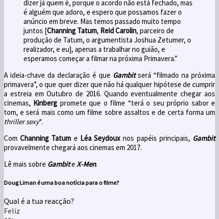
dizer já quem é, porque o acordo não está fechado, mas
é alguém que adoro,
e espero que possamos fazer o
anúncio em breve. Mas temos passado muito tempo
juntos [
Channing Tatum
,
Reid Carolin
, parceiro de
produção de Tatum, o argumentista Joshua Zetumer, o
realizador, e eu],
apenas a trabalhar no guião, e
esperamos começar a filmar na próxima Primavera.”
A ideia-chave da declaração é que
Gambit
será “filmado na próxima
primavera”, o que quer dizer que não há qualquer hipótese de cumprir
a estreia em Outubro de 2016.
Quando eventualmente chegar aos
cinemas,
Kinberg
promete que o filme “terá o seu próprio sabor e
tom, e será mais como um filme sobre assaltos e de certa forma um
thriller sexy
“.
Com
Channing Tatum
e
Léa Seydoux
nos papéis principais,
Gambit
provavelmente chegará aos cinemas em 2017.
Lê mais sobre
Gambit
e
X-Men
.
Doug Liman
é uma boa notícia para o filme?
Qual é a tua reacção?
Feliz