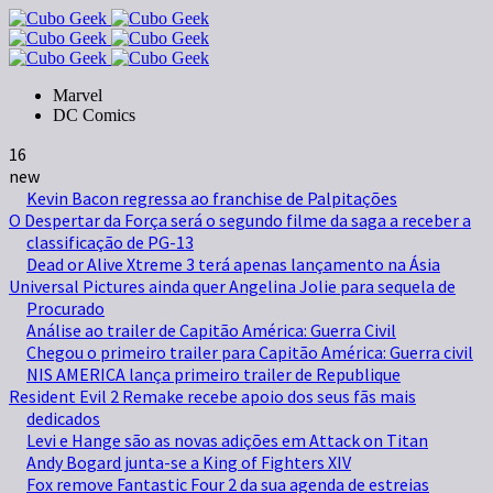
Marvel
DC Comics
16
new
Kevin Bacon regressa ao franchise de Palpitações
O Despertar da Força será o segundo filme da saga a receber a
classificação de PG-13
Dead or Alive Xtreme 3 terá apenas lançamento na Ásia
Universal Pictures ainda quer Angelina Jolie para sequela de
Procurado
Análise ao trailer de Capitão América: Guerra Civil
Chegou o primeiro trailer para Capitão América: Guerra civil
NIS AMERICA lança primeiro trailer de Republique
Resident Evil 2 Remake recebe apoio dos seus fãs mais
dedicados
Levi e Hange são as novas adições em Attack on Titan
Andy Bogard junta-se a King of Fighters XIV
Fox remove Fantastic Four 2 da sua agenda de estreias