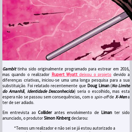
Gambit
tinha sido originalmente programado para estrear em 2016,
mas quando o realizador
Rupert Wyatt
deixou o projeto
devido a
diferenças criativas, iniciou-se uma uma longa pesquisa para a sua
substituição.
Foi relatado recentemente que
Doug Liman
(
No Limite
do Amanhã
,
Identidade Desconhecida
) seria o escolhido, mas esta
espera não se passou sem consequências, com o
spin-off
de
X-Men
a
ter de ser adiado.
Em entrevista ao
Collider
antes envolvimento de
Liman
ter sido
anunciado, o produtor
Simon Kinberg
declarou:
“Temos um realizador e não sei se já estou autorizado a