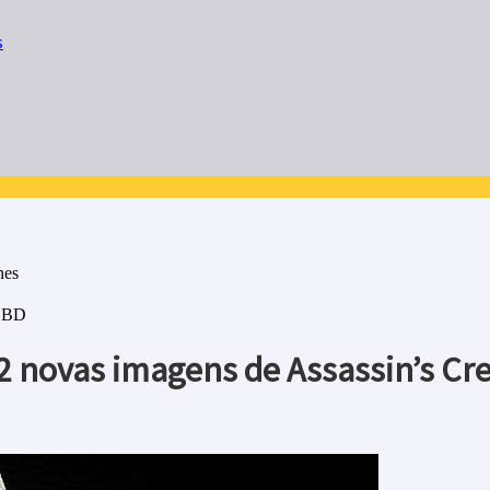
s
nes
à BD
2 novas imagens de Assassin’s Cr