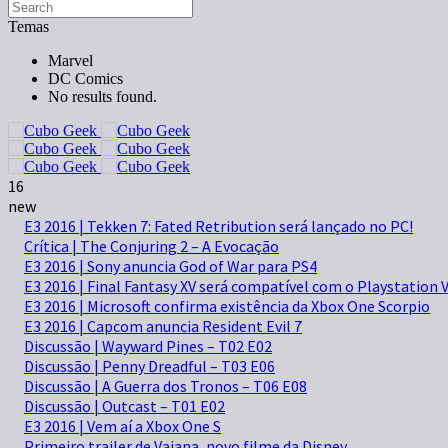
Temas
Marvel
DC Comics
No results found.
16
new
E3 2016 | Tekken 7: Fated Retribution será lançado no PC!
Crítica | The Conjuring 2 – A Evocação
E3 2016 | Sony anuncia God of War para PS4
E3 2016 | Final Fantasy XV será compatível com o Playstation 
E3 2016 | Microsoft confirma existência da Xbox One Scorpio
E3 2016 | Capcom anuncia Resident Evil 7
Discussão | Wayward Pines – T02 E02
Discussão | Penny Dreadful – T03 E06
Discussão | A Guerra dos Tronos – T06 E08
Discussão | Outcast – T01 E02
E3 2016 | Vem aí a Xbox One S
Primeiro trailer de Vaiana, novo filme da Disney