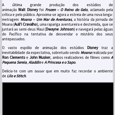
A última grande produção dos estúdios de
animação
Walt Disney
foi
Frozen – O Reino do Gelo
,
aclamado pela
crítica e pelo público. Aproxima-se agora a estreia de uma nova longa-
metragem:
Moana – Um Mar de Aventuras
, a história da jornada de
Moana (
Auli’i Cravalho
), uma rapariga aventureira e destemida, que se
juntará ao semi-deus Maui (
Dwayne Johnson
) e navegará pelas águas
do Pacífico na tentativa de desvendar o mistério dos seus
antepassados.
O vasto espólio de animação dos estúdios
Disney
traz a
inevitabilidade da expectativa, sobretudo sendo
Moana
realizada por
Ron Clements
e
John Musker
, ambos realizadores de filmes como
A
Pequena Sereia
,
Aladdin
e
A Princesa e o Sapo
.
Delicia-te com um
teaser
que em muito faz recordar o ambiente
de
Lilo e Stitch
.