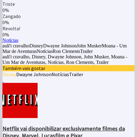
Triste
0%
Zangado
0%
Revolta!
0%
Notícias
auli'i cravalhoDisneyDwayne JohnsonJohn MuskerMoana - Um
Mar de AventurasNotíciasRon ClementsTrailer
auli'i cravalho, Disney, Dwayne Johnson, John Musker, Moana -
Um Mar de Aventuras, Notícias, Ron Clements, Trailer
Também vais gostar
Disney
Dwayne Johnson
Notícias
Trailer
Netflix vai disponibilizar exclusivamente filmes da
Disney, Marvel, Lucasfilm e Pixar