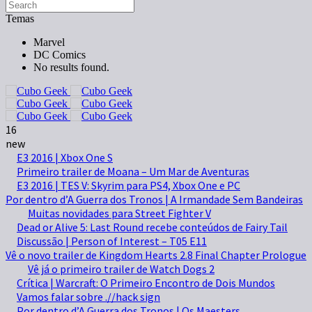
Temas
Marvel
DC Comics
No results found.
16
new
E3 2016 | Xbox One S
Primeiro trailer de Moana – Um Mar de Aventuras
E3 2016 | TES V: Skyrim para PS4, Xbox One e PC
Por dentro d’A Guerra dos Tronos | A Irmandade Sem Bandeiras
Muitas novidades para Street Fighter V
Dead or Alive 5: Last Round recebe conteúdos de Fairy Tail
Discussão | Person of Interest – T05 E11
Vê o novo trailer de Kingdom Hearts 2.8 Final Chapter Prologue
Vê já o primeiro trailer de Watch Dogs 2
Crítica | Warcraft: O Primeiro Encontro de Dois Mundos
Vamos falar sobre .//hack sign
Por dentro d’A Guerra dos Tronos | Os Maesters