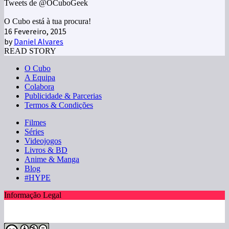
Tweets de @OCuboGeek
O Cubo está à tua procura!
16 Fevereiro, 2015
by
Daniel Alvares
READ STORY
O Cubo
A Equipa
Colabora
Publicidade & Parcerias
Termos & Condições
Filmes
Séries
Videojogos
Livros & BD
Anime & Manga
Blog
#HYPE
Informação Legal