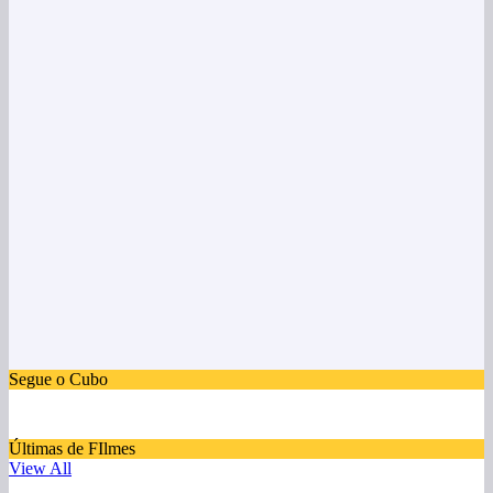
Segue o Cubo
Últimas de FIlmes
View All