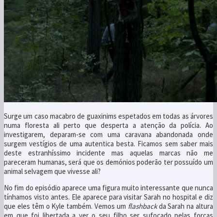
Surge um caso macabro de guaxinims espetados em todas as árvores
numa floresta ali perto que desperta a atenção da polícia. Ao
investigarem, deparam-se com uma caravana abandonada onde
surgem vestígios de uma autentica besta. Ficamos sem saber mais
deste estranhíssimo incidente mas aquelas marcas não me
pareceram humanas, será que os demónios poderão ter possuído um
animal selvagem que vivesse ali?
No fim do episódio aparece uma figura muito interessante que nunca
tínhamos visto antes. Ele aparece para visitar Sarah no hospital e diz
que eles têm o Kyle também. Vemos um
flashback
da Sarah na altura
em que foi libertada a ver o seu filho ser sufocado pelas forças