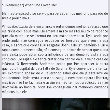
“(I Remember) When She Loved Me”
Meh, este episódio só serviu para percebermos melhor o passado de
Kyle e pouco mais.
Vimos
flashbacks
dele em criança e entendemos melhor a relação que
ele tinha com a sua mãe. Ele amava-a muito mas foi muito de repente
que ela mudou e se tornou no seu maior tormento. Kyle ande por
onde andar não consegue esquecer os horrores que viveu na sua
casa, e agora que conseguiu resgatar Joshua de um demónio e viu o
rapaz completamente são, não consegue deixar de pensar que a sua
mãe ainda pode estar sob a influência de um demónio vista a sua
condição. Ele rapta-a e tenta tratar dela dentro da sua velha casa de
infância. O Reverendo Anderson acaba por lhe aparecer à porta
quando o hospital dá pela falta de Sarah e Kyle convence-o a tentar
um exorcismo apesar de o Reverendo saber que ela já está livre do
seu demónio. Kyle tenta usar o seu sangue novamente para a libertar,
mas isso não lhe faz nada e assim ele não tem outra solução se não
devolvê-la ao hospital onde lhe conseguem dar melhores cuidados
médicos que ele.