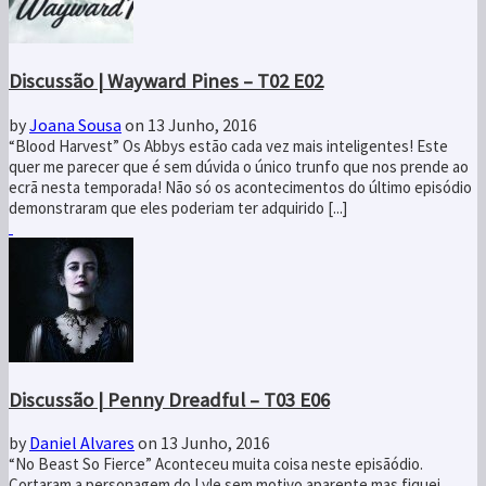
Discussão | Wayward Pines – T02 E02
by
Joana Sousa
on 13 Junho, 2016
“Blood Harvest” Os Abbys estão cada vez mais inteligentes! Este
quer me parecer que é sem dúvida o único trunfo que nos prende ao
ecrã nesta temporada! Não só os acontecimentos do último episódio
demonstraram que eles poderiam ter adquirido [...]
Discussão | Penny Dreadful – T03 E06
by
Daniel Alvares
on 13 Junho, 2016
“No Beast So Fierce” Aconteceu muita coisa neste episãódio.
Cortaram a personagem do Lyle sem motivo aparente mas fiquei