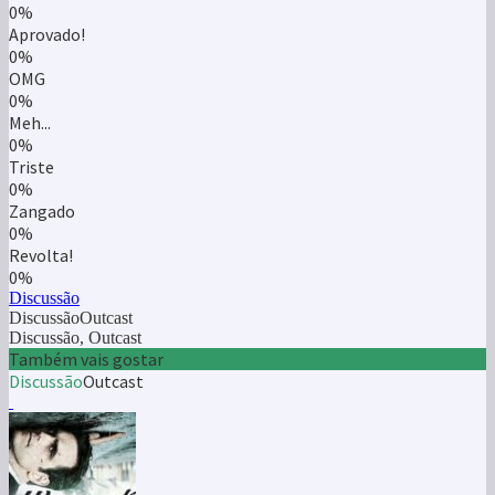
0%
Aprovado!
0%
OMG
0%
Meh...
0%
Triste
0%
Zangado
0%
Revolta!
0%
Discussão
DiscussãoOutcast
Discussão, Outcast
Também vais gostar
Discussão
Outcast