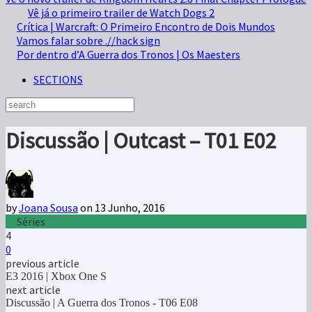
Vê já o primeiro trailer de Watch Dogs 2
Crítica | Warcraft: O Primeiro Encontro de Dois Mundos
Vamos falar sobre .//hack sign
Por dentro d’A Guerra dos Tronos | Os Maesters
SECTIONS
Discussão | Outcast – T01 E02
by
Joana Sousa
on 13 Junho, 2016
Séries
4
0
previous article
E3 2016 | Xbox One S
next article
Discussão | A Guerra dos Tronos - T06 E08