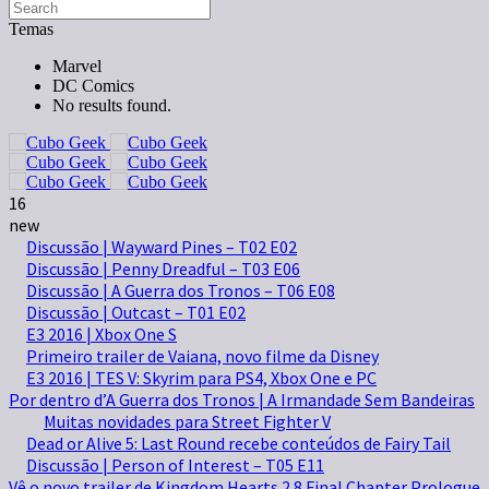
Temas
Marvel
DC Comics
No results found.
16
new
Discussão | Wayward Pines – T02 E02
Discussão | Penny Dreadful – T03 E06
Discussão | A Guerra dos Tronos – T06 E08
Discussão | Outcast – T01 E02
E3 2016 | Xbox One S
Primeiro trailer de Vaiana, novo filme da Disney
E3 2016 | TES V: Skyrim para PS4, Xbox One e PC
Por dentro d’A Guerra dos Tronos | A Irmandade Sem Bandeiras
Muitas novidades para Street Fighter V
Dead or Alive 5: Last Round recebe conteúdos de Fairy Tail
Discussão | Person of Interest – T05 E11
Vê o novo trailer de Kingdom Hearts 2.8 Final Chapter Prologue