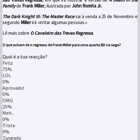
Family
de
Frank Miller
, ilustrada por
John Romita Jr.
.
The Dark Knight III: The Master Race
sai à venda a 25 de Novembro e
segundo
Miller
irá «irritar algumas pessoas.»
Lê mais sobre
O Cavaleiro das Trevas Regressa
.
O que acham de o regresso de Frank Miller para uma quarta BD na saga?
Qual é a tua reacção?
Feliz
75%
LOL
0%
Aprovado!
0%
OMG
25%
Meh...
0%
Triste
0%
Zangado