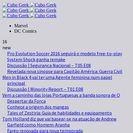
Marvel
DC Comics
16
new
Pro Evolution Soccer 2016 seguirá o modelo free-to-play
System Shock ganha remake
Discussão | Segurança Nacional – T05 E08
Revelada nova sinopse para Capitão América: Guerra Civil
Men in Black 4 vai ter uma Agente feminina num papel
principal
Discussão | Minority Report – T01 E08
Vem a caminho das lojas Portuguesas a banda sonora de O
Despertar da Força
Conhece a origem dos mangas
Tales of Zestiria: Guia de habilidades e equipamento
Tom Holland diz que vai basear-se na atuação de Andrew
Garfield como Homem-Aranha
Fargo renovada para nova temporada