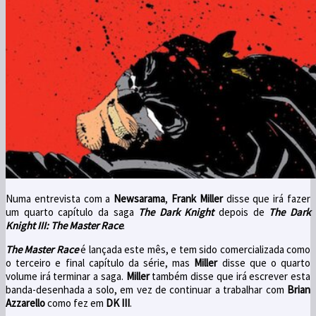
Numa entrevista com a
Newsarama
,
Frank Miller
disse que irá fazer
um quarto capítulo da saga
The Dark Knight
depois de
The Dark
Knight III: The Master Race
.
The Master Race
é lançada este mês, e tem sido comercializada como
o terceiro e final capítulo da série, mas
Miller
disse que o quarto
volume irá terminar a saga.
Miller
também disse que irá escrever esta
banda-desenhada a solo, em vez de continuar a trabalhar com
Brian
Azzarello
como fez em
DK III
.