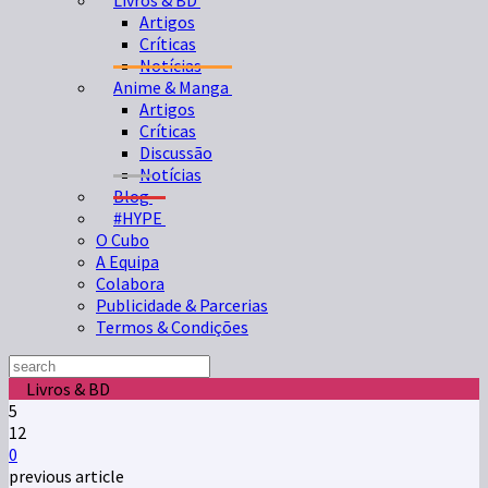
Livros & BD
Artigos
Críticas
Notícias
Anime & Manga
Artigos
Críticas
Discussão
Notícias
Blog
#HYPE
O Cubo
A Equipa
Colabora
Publicidade & Parcerias
Termos & Condições
Livros & BD
5
12
0
previous article