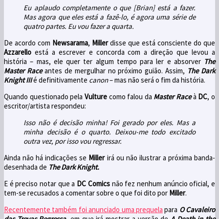
Eu aplaudo completamente o que [Brian] está a fazer.
Mas agora que eles está a fazê-lo, é agora uma série de
quatro partes. Eu vou fazer a quarta.
De acordo com
Newsarama
,
Miller
disse que está consciente do que
Azzarello
está a escrever e concorda com a direção que levou a
história – mas, ele quer ter algum tempo para ler e absorver
The
Master Race
antes de mergulhar no próximo guião. Assim,
The Dark
Knight III
é definitivamente
canon
– mas não será o fim da história.
Quando questionado pela
Vulture
como falou da
Master Race
à
DC
, o
escritor/artista respondeu:
Isso não é decisão minha! Foi gerado por eles. Mas a
minha decisão é o quarto. Deixou-me todo excitado
outra vez, por isso vou regressar.
Ainda não há indicações se
Miller
irá ou não ilustrar a próxima banda-
desenhada de
The Dark Knight.
E é preciso notar que a
DC Comics
não fez nenhum anúncio oficial, e
tem-se recusados a comentar sobre o que foi dito por
Miller
.
Recentemente também foi anunciado uma prequela
para
O Cavaleiro
das Trevas Regressa
, em que irá mostrar a versão de
A Death in the