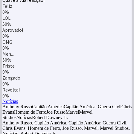
Qual é a tua reacção?
Feliz
0%
LOL
50%
Aprovado!
0%
OMG
0%
Meh...
50%
Triste
0%
Zangado
0%
Revolta!
0%
Notícias
Anthony RussoCapitão AméricaCapitão América: Guerra CivilChris
EvansHomem de FerroJoe RussoMarvelMarvel
StudiosNotíciasRobert Downey Jr.
Anthony Russo, Capitão América, Capitão América: Guerra Civil,
Chris Evans, Homem de Ferro, Joe Russo, Marvel, Marvel Studios,
Notícias, Robert Downey Jr.