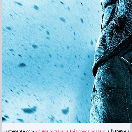
Juntamente com
o primeiro trailer e três novos posters
, a
Disney
e a