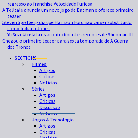
regresso ao franchise Velocidade Furiosa
A Telltale anuncia um novo jogo de Batman e oferece primeiro
teaser
Steven Spielberg diz que Harrison Ford não vai ser substituido
como Indiana Jones
Yu Suzuki relata os acontecimentos recentes de Shenmue III
Chegou o primeiro teaser para sexta temporada de A Guerra
dos Tronos
SECTIONS
Filmes
Artigos
Críticas
Notícias
Séries
Artigos
Críticas
Discussão
Notícias
Jogos & Tecnologia
Artigos
Críticas