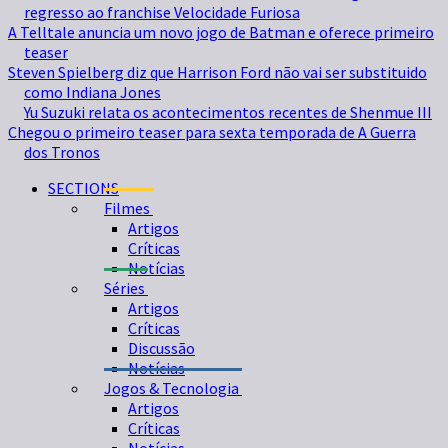
regresso ao franchise Velocidade Furiosa
A Telltale anuncia um novo jogo de Batman e oferece primeiro
teaser
Steven Spielberg diz que Harrison Ford não vai ser substituido
como Indiana Jones
Yu Suzuki relata os acontecimentos recentes de Shenmue III
Chegou o primeiro teaser para sexta temporada de A Guerra
dos Tronos
SECTIONS
Filmes
Artigos
Críticas
Notícias
Séries
Artigos
Críticas
Discussão
Notícias
Jogos & Tecnologia
Artigos
Críticas