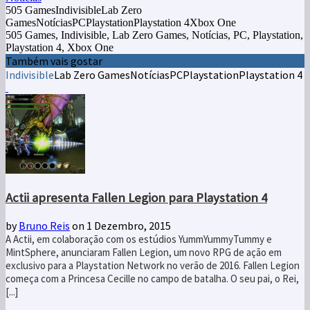
505 GamesIndivisibleLab Zero
GamesNotíciasPCPlaystationPlaystation 4Xbox One
505 Games, Indivisible, Lab Zero Games, Notícias, PC, Playstation,
Playstation 4, Xbox One
Também vais gostar
Indivisible
Lab Zero Games
Notícias
PC
Playstation
Playstation 4
Actii apresenta Fallen Legion para Playstation 4
by
Bruno Reis
on 1 Dezembro, 2015
A Actii, em colaboração com os estúdios YummYummyTummy e
MintSphere, anunciaram Fallen Legion, um novo RPG de ação em
exclusivo para a Playstation Network no verão de 2016. Fallen Legion
começa com a Princesa Cecille no campo de batalha. O seu pai, o Rei,
[...]