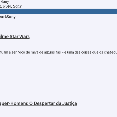
SNSony
ork, PSN, Sony
work
Sony
ilme Star Wars
uam a ser foco de raiva de alguns fãs – e uma das coisas que os chateo
Super-Homem: O Despertar da Justiça