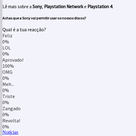
Lê mais sobre a
Sony
,
Playstation Network
e
Playstation 4
.
Achas que a Sony vai permitir usar os nossos discos?
Qual é a tua reacção?
Feliz
0%
LOL
0%
Aprovado!
100%
OMG
0%
Meh...
0%
Triste
0%
Zangado
0%
Revolta!
0%
Notícias