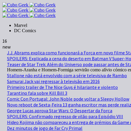
Marvel
DC Comics
16
new
J.J. Abrams explica como funcionará a Força em novo filme St
SPOILERS: Explicada a cena do deserto em Batman V Super-H
Teaser de Star Trek: Além do Universo pode passar antes de St
Homem-Aranha e Homem-Formiga servirão como alívio cómico em
Stallone não está envolvido com a série televisiva de Rambo
Samurai Jack vai regressar à televisão em 2016
Primeiro trailer de The Nice Guys é hilariante e violento
Tarantino fala sobre Kill Bill 3
Comic Con Portugal: John Noble pode voltar a Sleepy Hollow
Novo reboot de Sexta-Feira 13 ganha escritor mas perde reali
George Lucas aprova Star Wars: O Despertar da Força
SPOILERS: Confirmado regresso de vilão para Episódio VIII
Hideo Kojima não compareceu a entrega de prémios da Game 
Dez minutos de jogo de Far Cry Primal