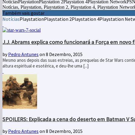
NotíciasPlaystationPlaystation 2Playstation 4Playstation NetworkP
Notícias, Playstation, Playstation 2, Playstation 4, Playstation Netw
Também vais gostar
Notícias
Playstation
Playstation 2
Playstation 4
Playstation Net
J.J. Abrams explica como funcionará a Força em novo f
by
Pedro Antunes
on 8 Dezembro, 2015
Mesmo anos depois das suas estreias, as prequelas de Star Wars contin
altura espiritual e esotérica, e deu-lhe uma [...]
SPOILERS: Explicada a cena do deserto em Batman V 
by
Pedro Antunes
on 8 Dezembro, 2015