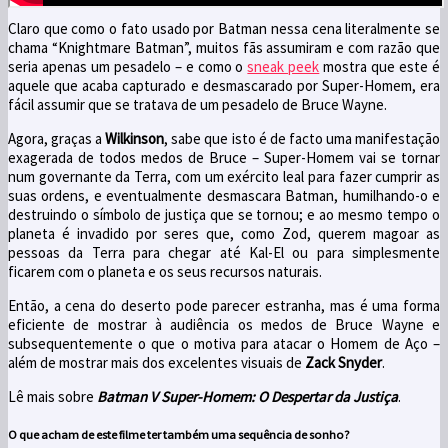
Claro que como o fato usado por Batman nessa cena literalmente se
chama “Knightmare Batman”, muitos fãs assumiram e com razão que
seria apenas um pesadelo – e como o
sneak peek
mostra que este é
aquele que acaba capturado e desmascarado por Super-Homem, era
fácil assumir que se tratava de um pesadelo de Bruce Wayne.
Agora, graças a
Wilkinson
, sabe que isto é de facto uma manifestação
exagerada de todos medos de Bruce – Super-Homem vai se tornar
num governante da Terra, com um exército leal para fazer cumprir as
suas ordens, e eventualmente desmascara Batman, humilhando-o e
destruindo o símbolo de justiça que se tornou; e ao mesmo tempo o
planeta é invadido por seres que, como Zod, querem magoar as
pessoas da Terra para chegar até Kal-El ou para simplesmente
ficarem com o planeta e os seus recursos naturais.
Então, a cena do deserto pode parecer estranha, mas é uma forma
eficiente de mostrar à audiência os medos de Bruce Wayne e
subsequentemente o que o motiva para atacar o Homem de Aço –
além de mostrar mais dos excelentes visuais de
Zack Snyder
.
Lê mais sobre
Batman V Super-Homem: O Despertar da Justiça
.
O que acham de este filme ter também uma sequência de sonho?