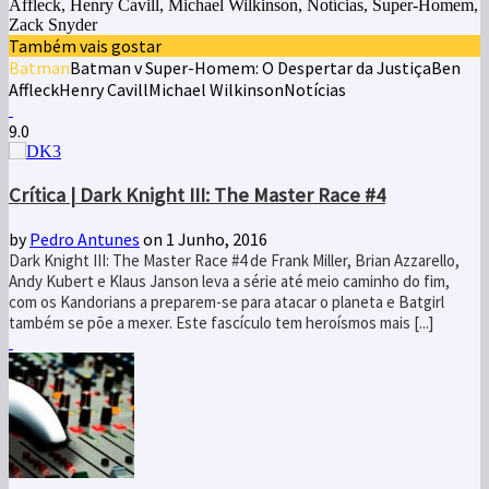
Affleck, Henry Cavill, Michael Wilkinson, Notícias, Super-Homem,
Zack Snyder
Também vais gostar
Batman
Batman v Super-Homem: O Despertar da Justiça
Ben
Affleck
Henry Cavill
Michael Wilkinson
Notícias
9.0
Crítica | Dark Knight III: The Master Race #4
by
Pedro Antunes
on 1 Junho, 2016
Dark Knight III: The Master Race #4 de Frank Miller, Brian Azzarello,
Andy Kubert e Klaus Janson leva a série até meio caminho do fim,
com os Kandorians a preparem-se para atacar o planeta e Batgirl
também se põe a mexer. Este fascículo tem heroísmos mais [...]