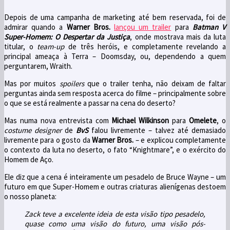
Depois de uma campanha de marketing até bem reservada, foi de
admirar quando a
Warner Bros.
lançou um trailer
para
Batman V
Super-Homem: O Despertar da Justiça
, onde mostrava mais da luta
titular, o
team-up
de três heróis, e completamente revelando a
principal ameaça à Terra – Doomsday, ou, dependendo a quem
perguntarem, Wraith.
Mas por muitos
spoilers
que o trailer tenha, não deixam de faltar
perguntas ainda sem resposta acerca do filme – principalmente sobre
o que se está realmente a passar na cena do deserto?
Mas numa nova entrevista com
Michael Wilkinson
para
Omelete
, o
costume designer
de
BvS
falou livremente – talvez até demasiado
livremente para o gosto da
Warner Bros.
– e explicou completamente
o contexto da luta no deserto, o fato “Knightmare”, e o exército do
Homem de Aço.
Ele diz que a cena é inteiramente um pesadelo de Bruce Wayne – um
futuro em que Super-Homem e outras criaturas alienígenas destoem
o nosso planeta:
Zack teve a excelente ideia de esta visão tipo pesadelo,
quase como uma visão do futuro, uma visão pós-