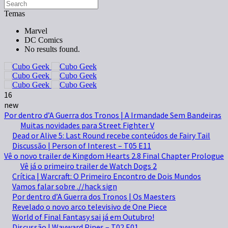
Temas
Marvel
DC Comics
No results found.
16
new
Por dentro d’A Guerra dos Tronos | A Irmandade Sem Bandeiras
Muitas novidades para Street Fighter V
Dead or Alive 5: Last Round recebe conteúdos de Fairy Tail
Discussão | Person of Interest – T05 E11
Vê o novo trailer de Kingdom Hearts 2.8 Final Chapter Prologue
Vê já o primeiro trailer de Watch Dogs 2
Crítica | Warcraft: O Primeiro Encontro de Dois Mundos
Vamos falar sobre .//hack sign
Por dentro d’A Guerra dos Tronos | Os Maesters
Revelado o novo arco televisivo de One Piece
World of Final Fantasy sai já em Outubro!
Discussão | Wayward Pines – T02 E01