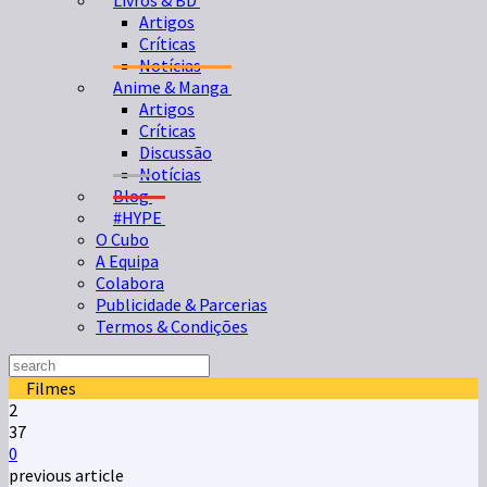
Livros & BD
Artigos
Críticas
Notícias
Anime & Manga
Artigos
Críticas
Discussão
Notícias
Blog
#HYPE
O Cubo
A Equipa
Colabora
Publicidade & Parcerias
Termos & Condições
Filmes
2
37
0
previous article