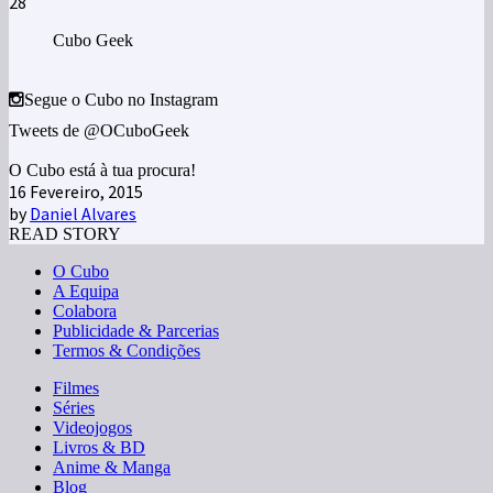
28
Cubo Geek
Segue o Cubo no Instagram
Tweets de @OCuboGeek
O Cubo está à tua procura!
16 Fevereiro, 2015
by
Daniel Alvares
READ STORY
O Cubo
A Equipa
Colabora
Publicidade & Parcerias
Termos & Condições
Filmes
Séries
Videojogos
Livros & BD
Anime & Manga
Blog