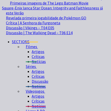
Primeiras imagens de The Lego Batman Movie
Square-Enix lança Star Ocean: Integrity and Faithlessness já
este Verão
Revelada primeira jogabilidade de Pokémon GO
Crítica | A Senhora da Furgoneta
Discussão | Vikings – T04 E05
Discussão | The Walking Dead – T06 E14
SECTIONS
Filmes
Artigos
Críticas
Notícias
Séries
Artigos
Críticas
Discussão
Notícias
Videojogos
Artigos
Críticas
Notícias