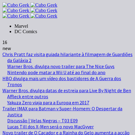
Marvel
DC Comics
16
new
Chris Pratt faz visita guiada hilariante à filmagem de Guardiões
da Galáxia 2
Warner Bros. divulga novo trailer para The Nice Guys
Nintendo pode matar a Wii U até ao final do ano
HBO divulga mais um vídeo dos bastidores de A Guerra dos
Tronos
Warner Bros. divulga datas de estreia para Live By Night de Ben
Affleck entre outros
Yakuza Zero viaja para a Europa em 2017
Trailer IMAX para Batman v Super-Homem: O Despertar da
Justiça
Discussão | Velas Negras – T03 E09
Lucas Till dos X-Men será o novo MacGyver
Novo trailer de O Caçador e a Rainha do Gelo aumenta a acção