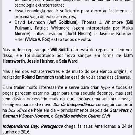
tecnologia extraterrestre;
Essa tecnologia não é suficiente para derrotar facilmente a
próxima vaga de extraterrestres;
David Levinson (
Jeff Goldblum
), Thomas J. Whitmore (
Bill
Pullman
), Patricia Whitmore (agora interpretada por
Maika
Monroe
), Julius Levinson (
Judd Hirsch
), e Jasmine Bubrow-
Hiller (
Vivica A. Fox
) estão todos de volta.
Mas podem reparar que
Will Smith
não está de regresso – em vez
disso, ele foi substituído por novo sangue em forma de
Liam
Hemsworth
,
Jessie Husher
, e
Sela Ward
.
Mas além dos extraterrestres e de muito do seu elenco original, o
realizador
Roland Emmerich
também está de volta atrás das câmaras.
É um trailer muito interessante e serve para criar
hype
, e todas as
peças parecem estar no lugar para uma sequela decente, mas será
sem dúvida necessário mais do que apenas uma «maior» ameaça
alienígena para este novo
Dia da Independência
conseguir competir
na
box office
de hoje em dia – principalmente depois de
Star Wars 7
,
Batman V Super-Homem
, e
Capitão américa: Guerra Civil
.
Independence Day: Resurgence
chega às salas Americanas a 24 de
Junho de 2016.