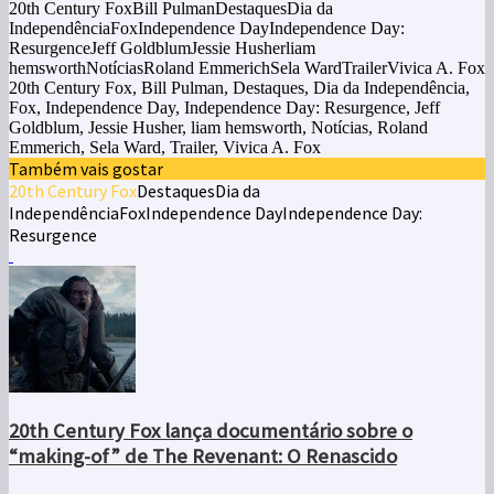
20th Century FoxBill PulmanDestaquesDia da
IndependênciaFoxIndependence DayIndependence Day:
ResurgenceJeff GoldblumJessie Husherliam
hemsworthNotíciasRoland EmmerichSela WardTrailerVivica A. Fox
20th Century Fox, Bill Pulman, Destaques, Dia da Independência,
Fox, Independence Day, Independence Day: Resurgence, Jeff
Goldblum, Jessie Husher, liam hemsworth, Notícias, Roland
Emmerich, Sela Ward, Trailer, Vivica A. Fox
Também vais gostar
20th Century Fox
Destaques
Dia da
Independência
Fox
Independence Day
Independence Day:
Resurgence
20th Century Fox lança documentário sobre o
“making-of” de The Revenant: O Renascido