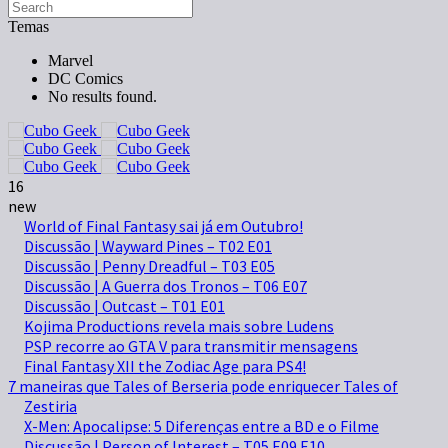
Temas
Marvel
DC Comics
No results found.
16
new
World of Final Fantasy sai já em Outubro!
Discussão | Wayward Pines – T02 E01
Discussão | Penny Dreadful – T03 E05
Discussão | A Guerra dos Tronos – T06 E07
Discussão | Outcast – T01 E01
Kojima Productions revela mais sobre Ludens
PSP recorre ao GTA V para transmitir mensagens
Final Fantasy XII the Zodiac Age para PS4!
7 maneiras que Tales of Berseria pode enriquecer Tales of
Zestiria
X-Men: Apocalipse: 5 Diferenças entre a BD e o Filme
Discussão | Person of Interest – T05 E09 E10