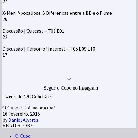
27
X-Men: Apocalipse: 5 Diferenças entre a BD e o Filme
26
Discussão | Outcast – T01 E01
22
Discussão | Person of Interest – T05 E09 E10
17
Segue o Cubo no Instagram
Tweets de @OCuboGeek
O Cubo está à tua procura!
16 Fevereiro, 2015
by
Daniel Alvares
READ STORY
O Cubo