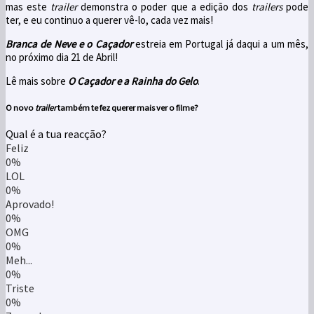
mas este
trailer
demonstra o poder que a edição dos
trailers
pode
ter, e eu continuo a querer vê-lo, cada vez mais!
Branca de Neve e o Caçador
estreia em Portugal já daqui a um mês,
no próximo dia 21 de Abril!
Lê mais sobre
O Caçador e a Rainha do Gelo
.
O novo
trailer
também te fez querer mais ver o filme?
Qual é a tua reacção?
Feliz
0%
LOL
0%
Aprovado!
0%
OMG
0%
Meh...
0%
Triste
0%