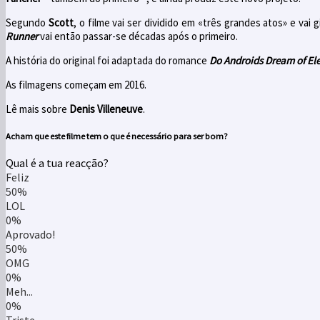
Segundo
Scott
, o filme vai ser dividido em «três grandes atos» e va
Runner
vai então passar-se décadas após o primeiro.
A história do original foi adaptada do romance
Do Androids Dream of Ele
As filmagens começam em 2016.
Lê mais sobre
Denis Villeneuve
.
Acham que este filme tem o que é necessário para ser bom?
Qual é a tua reacção?
Feliz
50%
LOL
0%
Aprovado!
50%
OMG
0%
Meh...
0%