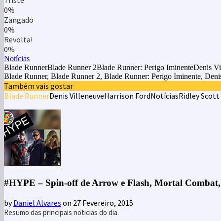
Triste
0%
Zangado
0%
Revolta!
0%
Notícias
Blade RunnerBlade Runner 2Blade Runner: Perigo IminenteDenis Vi
Blade Runner, Blade Runner 2, Blade Runner: Perigo Iminente, Denis
Também vais gostar
Blade Runner
Denis Villeneuve
Harrison Ford
Notícias
Ridley Scott
#HYPE – Spin-off de Arrow e Flash, Mortal Combat,
by
Daniel Alvares
on 27 Fevereiro, 2015
Resumo das principais noticias do dia.