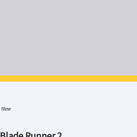
 filme
 Blade Runner 2