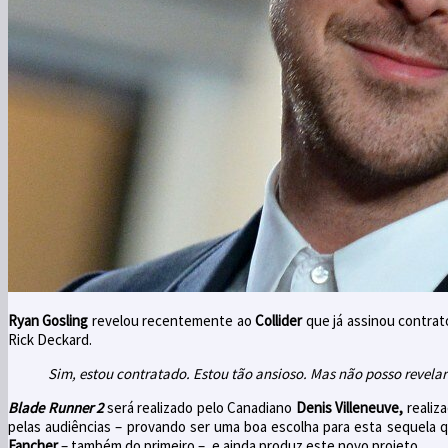
Ryan Gosling
revelou recentemente ao
Collider
que já assinou contrato
Rick Deckard.
Sim, estou contratado. Estou tão ansioso. Mas não posso revela
Blade Runner
2
será realizado pelo Canadiano
Denis Villeneuve
,
realiz
pelas audiências – provando ser uma boa escolha para esta sequela 
Fancher
– também do primeiro –, e ainda produz este novo projeto.