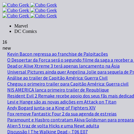
Marvel
DC Comics
16
new
Kevin Bacon regressa ao franchise de Palpitações
O Despertar da Força será o segundo filme da saga a receber a
Dead or Alive Xtreme 3 terá apenas lançamento na Ásia
Universal Pictures ainda quer Angelina Jolie para sequela de 
Análise ao trailer de Capitão América: Guerra Civil
Chegou o primeiro trailer para Capitão América: Guerra civil
NIS AMERICA lança primeiro trailer de Republique
Resident Evil 2 Remake recebe apoio dos seus fãs mais dedica
Levi e Hange são as novas adições em Attack on Titan
Andy Bogard junta-se a King of Fighters XIV
Fox remove Fantastic Four 2 da sua agenda de estreias
Paramount e Hasbro contratam Akiva Goldsman para preparar 
Alien 5 traz de volta Hicks e uma Newt adulta
Discussão | The Walking Dead – T06 E07