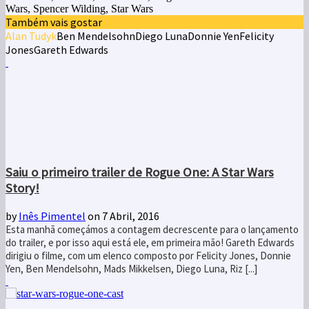
Wars, Spencer Wilding, Star Wars
Também vais gostar
Alan Tudyk
Ben Mendelsohn
Diego Luna
Donnie Yen
Felicity
Jones
Gareth Edwards
Saiu o primeiro trailer de Rogue One: A Star Wars
Story!
by
Inês Pimentel
on 7 Abril, 2016
Esta manhã começámos a contagem decrescente para o lançamento
do trailer, e por isso aqui está ele, em primeira mão! Gareth Edwards
dirigiu o filme, com um elenco composto por Felicity Jones, Donnie
Yen, Ben Mendelsohn, Mads Mikkelsen, Diego Luna, Riz [...]