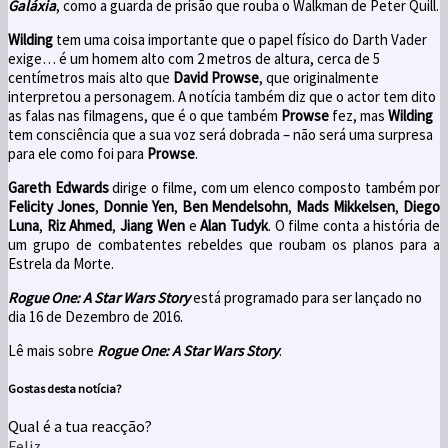
Galáxia
, como a guarda de prisão que rouba o Walkman de Peter Quill.
Wilding
tem uma coisa importante que o papel físico do Darth Vader
exige… é um homem alto com 2 metros de altura, cerca de 5
centímetros mais alto que
David Prowse
, que originalmente
interpretou a personagem. A notícia também diz que o actor tem dito
as falas nas filmagens, que é o que também
Prowse
fez, mas
Wilding
tem consciência que a sua voz será dobrada – não será uma surpresa
para ele como foi para
Prowse
.
Gareth Edwards
dirige o filme, com um elenco composto também por
Felicity Jones
,
Donnie Yen
,
Ben Mendelsohn
,
Mads Mikkelsen
,
Diego
Luna
,
Riz Ahmed
,
Jiang Wen
e
Alan Tudyk
. O filme conta a história de
um grupo de combatentes rebeldes que roubam os planos para a
Estrela da Morte.
Rogue One: A Star Wars Story
está
programado para ser lançado
no
dia 16
de Dezembro de
2016.
Lê mais sobre
Rogue One: A Star Wars Story
.
Gostas desta notícia?
Qual é a tua reacção?
Feliz