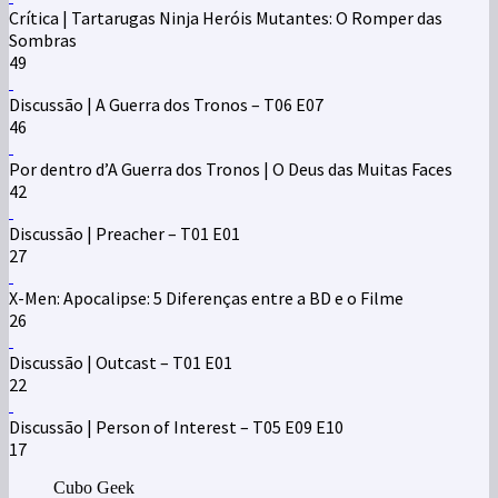
Crítica | Tartarugas Ninja Heróis Mutantes: O Romper das
Sombras
49
Discussão | A Guerra dos Tronos – T06 E07
46
Por dentro d’A Guerra dos Tronos | O Deus das Muitas Faces
42
Discussão | Preacher – T01 E01
27
X-Men: Apocalipse: 5 Diferenças entre a BD e o Filme
26
Discussão | Outcast – T01 E01
22
Discussão | Person of Interest – T05 E09 E10
17
Cubo Geek