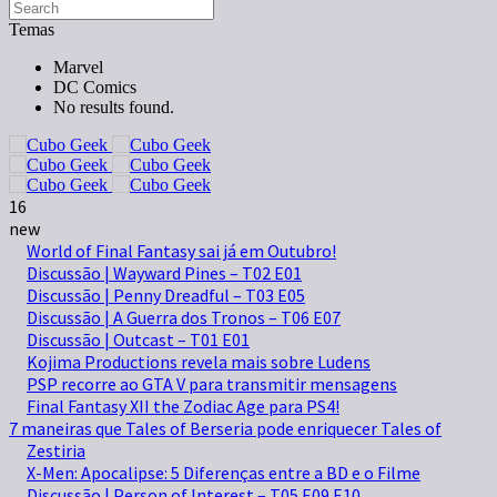
Temas
Marvel
DC Comics
No results found.
16
new
World of Final Fantasy sai já em Outubro!
Discussão | Wayward Pines – T02 E01
Discussão | Penny Dreadful – T03 E05
Discussão | A Guerra dos Tronos – T06 E07
Discussão | Outcast – T01 E01
Kojima Productions revela mais sobre Ludens
PSP recorre ao GTA V para transmitir mensagens
Final Fantasy XII the Zodiac Age para PS4!
7 maneiras que Tales of Berseria pode enriquecer Tales of
Zestiria
X-Men: Apocalipse: 5 Diferenças entre a BD e o Filme
Discussão | Person of Interest – T05 E09 E10