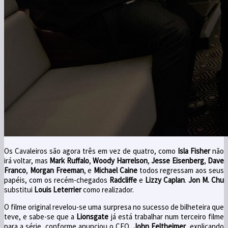
Os
Cavaleiros
são
agora
três em vez de
quatro,
como
Isla Fisher
não
irá voltar
, mas
Mark Ruffalo
,
Woody Harrelson
,
Jesse
Eisenberg
,
Dave
Franco
,
Morgan
Freeman
, e
Michael Caine
todos regressam aos seus
papéis
,
com
os recém-chegados
Radcliffe
e
Lizzy Caplan
.
Jon
M.
Chu
substitui
Louis
Leterrier
como realizador
.
O filme original revelou-se uma surpresa no sucesso de bilheteira que
teve, e sabe-se que a
Lionsgate
já está trabalhar num
terceiro
filme
para a série
, conforme anunciou o CEO,
John Feltheimer
,
explicando