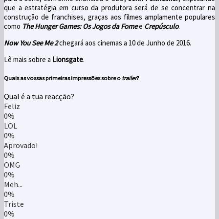
que a
estratégia
em curso da
produtora
será de se concentrar na
construção de franchises
,
graças
aos filmes
amplamente
populares
como
The Hunger Games: Os Jogos da Fome
e
Crepúsculo
.
Now You See Me
2
chegará aos cinemas
a 10 de Junho de 2016
.
Lê mais sobre a
Lionsgate
.
Quais as vossas primeiras impressões sobre o
trailer
?
Qual é a tua reacção?
Feliz
0%
LOL
0%
Aprovado!
0%
OMG
0%
Meh...
0%
Triste
0%