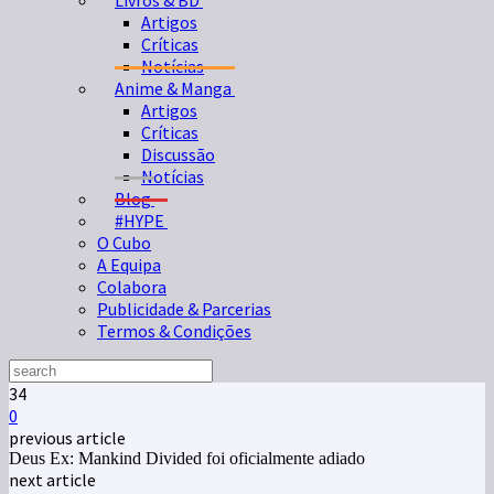
Livros & BD
Artigos
Críticas
Notícias
Anime & Manga
Artigos
Críticas
Discussão
Notícias
Blog
#HYPE
O Cubo
A Equipa
Colabora
Publicidade & Parcerias
Termos & Condições
34
0
previous article
Deus Ex: Mankind Divided foi oficialmente adiado
next article