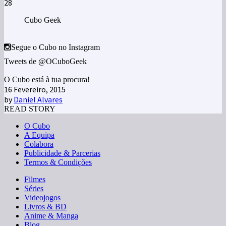
28
Cubo Geek
Segue o Cubo no Instagram
Tweets de @OCuboGeek
O Cubo está à tua procura!
16 Fevereiro, 2015
by
Daniel Alvares
READ STORY
O Cubo
A Equipa
Colabora
Publicidade & Parcerias
Termos & Condições
Filmes
Séries
Videojogos
Livros & BD
Anime & Manga
Blog