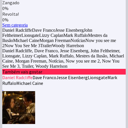
Zangado
0%
Revolta!
0%
Sem categoria
Daniel RadcliffeDave FrancoJesse EisenbergJohn
FeltheimerLionsgateLizzy CaplanMark RuffaloMestres da
IlusãoMichael CaineMorgan FreemanNotíciasNow you see me
2Now You See Me 3TrailerWoody Harrelson
Daniel Radcliffe, Dave Franco, Jesse Eisenberg, John Feltheimer,
Lionsgate, Lizzy Caplan, Mark Ruffalo, Mestres da Ilusão, Michael
Caine, Morgan Freeman, Notícias, Now you see me 2, Now You
See Me 3, Trailer, Woody Harrelson
Também vais gostar
Daniel Radcliffe
Dave Franco
Jesse Eisenberg
Lionsgate
Mark
Ruffalo
Michael Caine