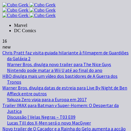
Marvel
DC Comics
16
new
Chris Pratt faz visita guiada hilariante à filmagem de Guardiões
da Galáxia 2
Warner Bros. divulga novo trailer para The Nice Guys
Nintendo pode matar a Wii U até ao final do ano
HBO divulga mais um vídeo dos bastidores de A Guerra dos
Tronos
Warner Bros. divulga datas de estreia para Live By Night de Ben
Affleck entre outros
Yakuza Zero viaja para a Europa em 2017
Trailer IMAX para Batman v Super-Homem: O Despertar da
Justiça
Discussão | Velas Negras – T03 E09
Lucas Till dos X-Men será o novo MacGyver
Novo trailer de O Caçador e a Rainha do Gelo aumenta a acção