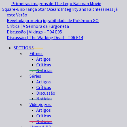
Primeiras imagens de The Lego Batman Movie
Square-Enix lança Star Ocean: Integrity and Faithlessness já
este Verão
Revelada primeira jogabilidade de Pokémon GO
Crítica | A Senhora da Furgoneta
Discussão | Vikings – T04 E05
Discussão | The Walking Dead – T06 E14
SECTIONS
Filmes
Artigos
Críticas
Notícias
Séries
Artigos
Críticas
Discussão
Notícias
Videojogos
Artigos
Críticas
Notícias