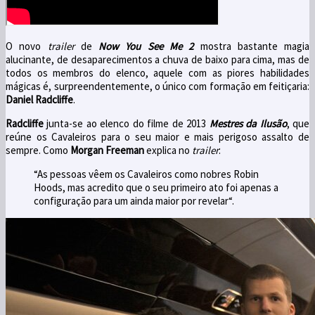
O novo
trailer
de
Now You See Me
2
mostra
bastante
magia
alucinante,
de desaparecimentos a
chuva
de baixo para cima
,
mas de
todos os
membros do elenco
, aquele com
as piores
habilidades
mágicas
é
, surpreendentemente,
o único com
formação
em feitiçaria
:
Daniel Radcliffe
.
Radcliffe
junta-se ao elenco
do filme
de 2013
Mestres da Ilusão
,
que
reúne
os
Cavaleiros
para o seu
maior e mais
perigoso
assalto
de
sempre
.
Como
Morgan Freeman
explica
no
trailer
:
“As pessoas vêem
os
Cavaleiros
como
nobres
Robin
Hoods
, mas acredito que o
seu primeiro ato
foi apenas a
configuração para um
ainda maior
por
revelar
“.