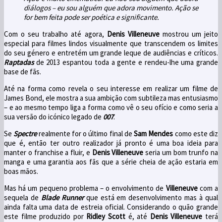
diálogos – eu sou alguém que adora movimento. Ação se
for bem feita pode ser poética e significante.
Com o seu trabalho até agora,
Denis Villeneuve
mostrou um jeito
especial para filmes lindos visualmente que transcendem os limites
do seu género e entretém um grande leque de audiências e críticos.
Raptadas
de 2013 espantou toda a gente e rendeu-lhe uma grande
base de fãs.
Até na forma como revela o seu interesse em realizar um filme de
James Bond, ele mostra a sua ambição com subtileza mas entusiasmo
– e ao mesmo tempo liga a forma como vê o seu ofício e como seria a
sua versão do icónico legado de
007
.
Se
Spectre
realmente for o último final de
Sam Mendes
como este diz
que é, então ter outro realizador já pronto é uma boa ideia para
manter o franchise a fluir, e
Denis Villeneuve
seria um bom trunfo na
manga e uma garantia aos fãs que a série cheia de ação estaria em
boas mãos.
Mas há um pequeno problema – o envolvimento de
Villeneuve
com a
sequela de
Blade Runner
que está em desenvolvimento mas à qual
ainda falta uma data de estreia oficial. Considerando o quão grande
este filme produzido por
Ridley Scott
é, até
Denis Villeneuve
terá