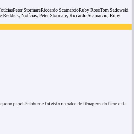
tíciasPeter StormareRiccardo ScamarcioRuby RoseTom Sadowski
Reddick, Notícias, Peter Stormare, Riccardo Scamarcio, Ruby
ueno papel. Fishburne foi visto no palco de filmagens do filme esta