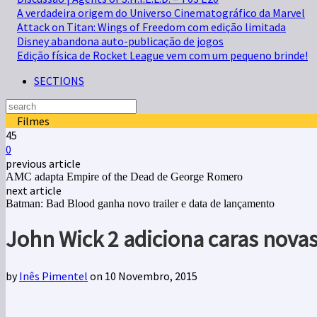
A verdadeira origem do Universo Cinematográfico da Marvel
Attack on Titan: Wings of Freedom com edição limitada
Disney abandona auto-publicação de jogos
Edição física de Rocket League vem com um pequeno brinde!
SECTIONS
Filmes
45
0
previous article
AMC adapta Empire of the Dead de George Romero
next article
Batman: Bad Blood ganha novo trailer e data de lançamento
John Wick 2 adiciona caras novas 
by
Inês Pimentel
on 10 Novembro, 2015