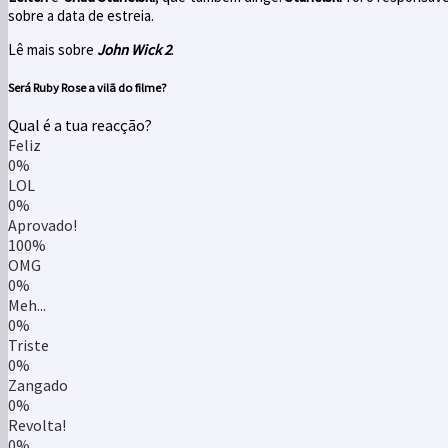
sobre a data de estreia.
Lê mais sobre
John Wick 2
.
Será
Ruby Rose
a vilã do filme?
Qual é a tua reacção?
Feliz
0%
LOL
0%
Aprovado!
100%
OMG
0%
Meh...
0%
Triste
0%
Zangado
0%
Revolta!
0%