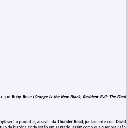
ou que
Ruby Rose
(
Orange is the New Black
,
Resident Evil
:
The Final
nyk
será o produtor, através da
Thunder Road
, juntamente com
David
tulo da história ainda estão em segredo, assim como qualquer previsão