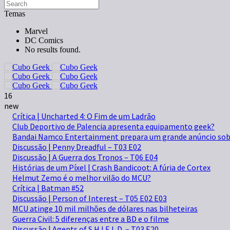
Temas
Marvel
DC Comics
No results found.
16
new
Crítica | Uncharted 4: O Fim de um Ladrão
Club Deportivo de Palencia apresenta equipamento geek?
Bandai Namco Entertainment prepara um grande anúncio sob
Discussão | Penny Dreadful – T03 E02
Discussão | A Guerra dos Tronos – T06 E04
Histórias de um Píxel | Crash Bandicoot: A fúria de Cortex
Helmut Zemo é o melhor vilão do MCU?
Crítica | Batman #52
Discussão | Person of Interest – T05 E02 E03
MCU atinge 10 mil milhões de dólares nas bilheteiras
Guerra Civil: 5 diferenças entre a BD e o filme
Discussão | Agents of S.H.I.E.L.D. – T03 E20