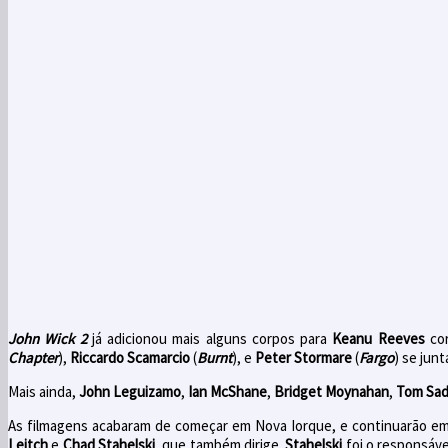
John Wick 2
já adicionou mais alguns corpos para
Keanu Reeves
cor
Chapter
),
Riccardo Scamarcio
(
Burnt
), e
Peter Stormare
(
Fargo
) se jun
Mais ainda,
John Leguizamo
,
Ian McShane
,
Bridget Moynahan
,
Tom Sad
As filmagens
acabaram de começar
em Nova Iorque, e continuarão em
Leitch
e
Chad
Stahelski
,
que também dirige
.
Stahelski
foi o responsáve