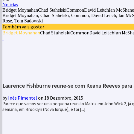
Notícias
Bridget MoynahanChad StahelskiCommonDavid LeitchIan McShane
Bridget Moynahan, Chad Stahelski, Common, David Leitch, Ian McSh
Rose, Tom Sadowski
Também vais gostar
Bridget Moynahan
Chad Stahelski
Common
David Leitch
Ian McSh
Laurence Fishburne reune-se com Keanu Reeves para 
by
Inês Pimentel
on 18 Dezembro, 2015
Parece que vamos ver uma pequena reunião Matrix em John Wick 2, já q
semana, em Brooklyn (Nova Iorque), e foi [...]