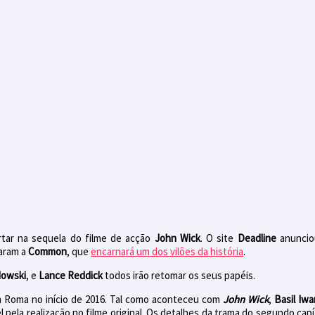
tar na sequela do filme de acção
John Wick
. O site
Deadline
anunci
taram a
Common
, que
encarnará um dos vilões da história
.
owski
, e
Lance Reddick
todos irão retomar os seus papéis.
 Roma no início de 2016.
Tal como aconteceu com
John
Wick
,
Basil
Iwa
l pela realização no filme
original. Os detalhes
da trama do segundo capí