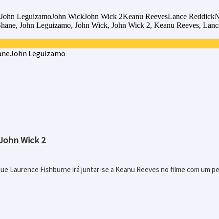
John LeguizamoJohn WickJohn Wick 2Keanu ReevesLance ReddickNo
ane, John Leguizamo, John Wick, John Wick 2, Keanu Reeves, Lance 
ane
John Leguizamo
John Wick 2
ue Laurence Fishburne irá juntar-se a Keanu Reeves no filme com um peq