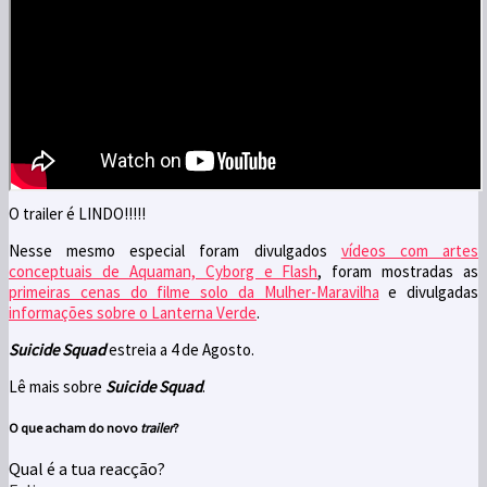
O trailer é LINDO!!!!!
Nesse mesmo especial foram divulgados
vídeos com artes
conceptuais de Aquaman, Cyborg e Flash
, foram mostradas as
primeiras cenas do filme solo da Mulher-Maravilha
e divulgadas
informações sobre o Lanterna Verde
.
Suicide Squad
estreia a 4 de Agosto.
Lê mais sobre
Suicide Squad
.
O que acham do novo
trailer
?
Qual é a tua reacção?