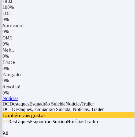
Feliz
100%
LOL
0%
Aprovado!
0%
OMG
0%
Meh...
0%
Triste
0%
Zangado
0%
Revolta!
0%
Notícias
DCDestaquesEsquadrão SuicidaNotíciasTrailer
DC, Destaques, Esquadrão Suicida, Notícias, Trailer
Também vais gostar
DC
Destaques
Esquadrão Suicida
Notícias
Trailer
9.0