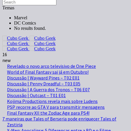
Temas
Marvel
DC Comics
No results found.
16
new
Revelado o novo arco televisivo de One Piece
World of Final Fantasy sai já em Outubro!
Discussão | Wayward Pines – T02 E01
Discussão | Penny Dreadful – T03 E05
Discussão | A Guerra dos Tronos – T06 E07
Discussão | Outcast – T01 E01
Kojima Productions revela mais sobre Ludens
PSP recorre ao GTA V para transmitir mensagens
Final Fantasy XII the Zodiac Age para PS4!
7 maneiras que Tales of Berseria pode enriquecer Tales of
Zestiria
X-Men: Apocalipse: 5 Diferenças entre a BD e o Filme