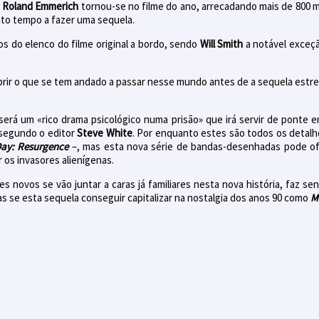
e
Roland
Emmerich
tornou-se no filme do ano, arrecadando mais de 800 
to tempo a fazer uma sequela.
s do elenco do filme original a bordo, sendo
Will Smith
a notável exceçã
rir o que se tem andado a passar nesse mundo antes de a sequela estre
 será um «rico drama psicológico numa prisão» que irá servir de ponte 
 segundo o editor
Steve White
. Por enquanto estes são todos os detalhe
ay: Resurgence
–, mas esta nova série de bandas-desenhadas pode of
 os invasores alienígenas.
novos se vão juntar a caras já familiares nesta nova história, faz sen
s se esta sequela conseguir capitalizar na nostalgia dos anos 90 como
M