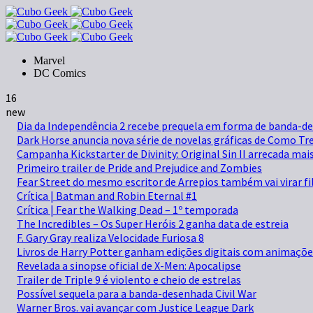
Marvel
DC Comics
16
new
Dia da Independência 2 recebe prequela em forma de banda-d
Dark Horse anuncia nova série de novelas gráficas de Como Tr
Campanha Kickstarter de Divinity: Original Sin II arrecada mai
Primeiro trailer de Pride and Prejudice and Zombies
Fear Street do mesmo escritor de Arrepios também vai virar f
Crítica | Batman and Robin Eternal #1
Crítica | Fear the Walking Dead – 1º temporada
The Incredibles – Os Super Heróis 2 ganha data de estreia
F. Gary Gray realiza Velocidade Furiosa 8
Livros de Harry Potter ganham edições digitais com animaçõe
Revelada a sinopse oficial de X-Men: Apocalipse
Trailer de Triple 9 é violento e cheio de estrelas
Possível sequela para a banda-desenhada Civil War
Warner Bros. vai avançar com Justice League Dark