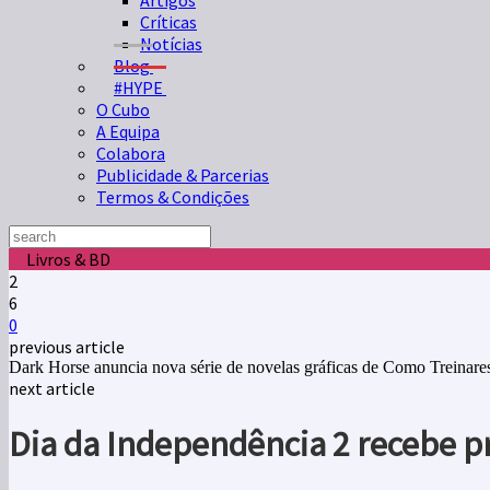
Artigos
Críticas
Notícias
Blog
#HYPE
O Cubo
A Equipa
Colabora
Publicidade & Parcerias
Termos & Condições
Livros & BD
2
6
0
previous article
Dark Horse anuncia nova série de novelas gráficas de Como Treinar
next article
Dia da Independência 2 recebe 