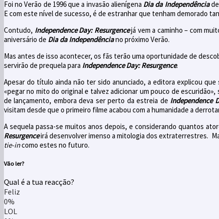
Foi no Verão de 1996 que a invasão alienígena
Dia da Independência
d
E com este nível de sucesso, é de estranhar que tenham demorado tan
Contudo,
Independence Day: Resurgence
já vem a caminho – com muito
aniversário de
Dia da Independência
no próximo Verão.
Mas antes de isso acontecer, os fãs terão uma oportunidade de descob
servirão de prequela para
Independence Day: Resurgence
.
Apesar do título ainda não ter sido anunciado, a editora explicou que
«pegar no mito do original e talvez adicionar um pouco de escuridão»,
de lançamento, embora deva ser perto da estreia de
Independence D
visitam desde que o primeiro filme acabou com a humanidade a derrotar
A sequela passa-se muitos anos depois, e considerando quantos atores 
Resurgence
irá desenvolver imenso a mitologia dos extraterrestres. Ma
tie-in
como estes no futuro.
Vão ler?
Qual é a tua reacção?
Feliz
0%
LOL