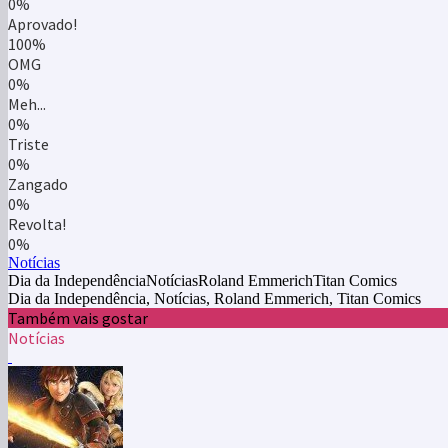
0%
Aprovado!
100%
OMG
0%
Meh...
0%
Triste
0%
Zangado
0%
Revolta!
0%
Notícias
Dia da IndependênciaNotíciasRoland EmmerichTitan Comics
Dia da Independência, Notícias, Roland Emmerich, Titan Comics
Também vais gostar
Notícias