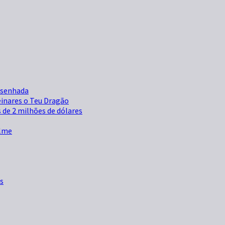
esenhada
einares o Teu Dragão
s de 2 milhões de dólares
ilme
s