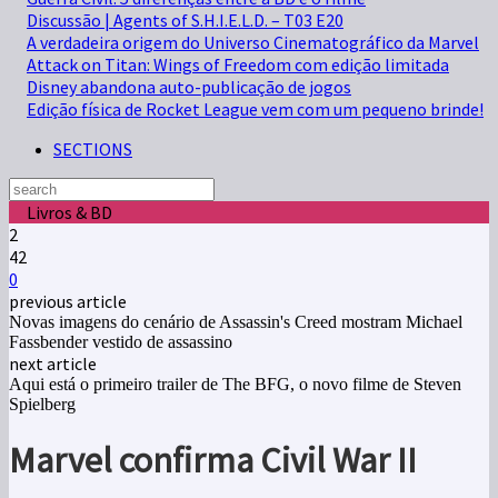
Discussão | Agents of S.H.I.E.L.D. – T03 E20
A verdadeira origem do Universo Cinematográfico da Marvel
Attack on Titan: Wings of Freedom com edição limitada
Disney abandona auto-publicação de jogos
Edição física de Rocket League vem com um pequeno brinde!
SECTIONS
Livros & BD
2
42
0
previous article
Novas imagens do cenário de Assassin's Creed mostram Michael
Fassbender vestido de assassino
next article
Aqui está o primeiro trailer de The BFG, o novo filme de Steven
Spielberg
Marvel confirma Civil War II