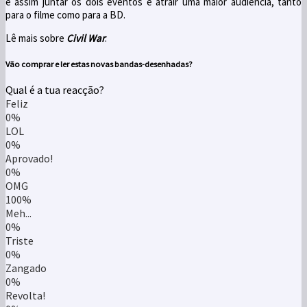
e assim juntar os dois eventos e atrair uma maior audiência, tanto
para o filme como para a BD.
Lê mais sobre
Civil War
.
Vão comprar e ler estas novas bandas-desenhadas?
Qual é a tua reacção?
Feliz
0%
LOL
0%
Aprovado!
0%
OMG
100%
Meh...
0%
Triste
0%
Zangado
0%
Revolta!