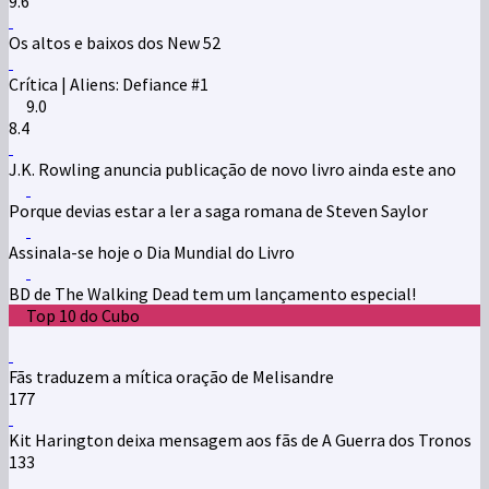
9.6
Os altos e baixos dos New 52
Crítica | Aliens: Defiance #1
9.0
8.4
J.K. Rowling anuncia publicação de novo livro ainda este ano
Porque devias estar a ler a saga romana de Steven Saylor
Assinala-se hoje o Dia Mundial do Livro
BD de The Walking Dead tem um lançamento especial!
Top 10 do Cubo
Fãs traduzem a mítica oração de Melisandre
177
Kit Harington deixa mensagem aos fãs de A Guerra dos Tronos
133