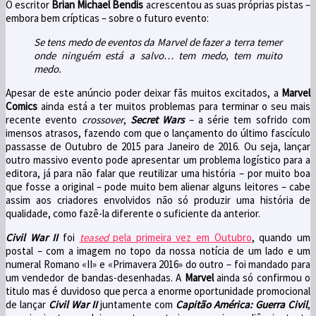
O escritor
Brian Michael Bendis
acrescentou as suas próprias pistas –
embora bem crípticas – sobre o futuro evento:
Se tens medo de eventos da Marvel de fazer a terra temer
onde ninguém está a salvo… tem medo, tem muito
medo.
Apesar de este anúncio poder deixar fãs muitos excitados, a
Marvel
Comics
ainda está a ter muitos problemas para terminar o seu mais
recente evento
crossover
,
Secret Wars
– a série tem sofrido com
imensos atrasos, fazendo com que o lançamento do último fascículo
passasse de Outubro de 2015 para Janeiro de 2016. Ou seja, lançar
outro massivo evento pode apresentar um problema logístico para a
editora, já para não falar que reutilizar uma história – por muito boa
que fosse a original – pode muito bem alienar alguns leitores – cabe
assim aos criadores envolvidos não só produzir uma história de
qualidade, como fazê-la diferente o suficiente da anterior.
Civil War II
foi
teased
pela primeira vez em Outubro
, quando um
postal – com a imagem no topo da nossa notícia de um lado e um
numeral Romano «II» e «Primavera 2016» do outro – foi mandado para
um vendedor de bandas-desenhadas. A
Marvel
ainda só confirmou o
titulo mas é duvidoso que perca a enorme oportunidade promocional
de lançar
Civil War II
juntamente com
Capitão América: Guerra Civil
,