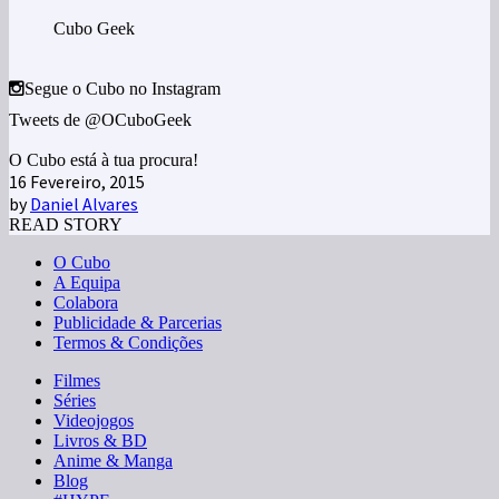
Cubo Geek
Segue o Cubo no Instagram
Tweets de @OCuboGeek
O Cubo está à tua procura!
16 Fevereiro, 2015
by
Daniel Alvares
READ STORY
O Cubo
A Equipa
Colabora
Publicidade & Parcerias
Termos & Condições
Filmes
Séries
Videojogos
Livros & BD
Anime & Manga
Blog