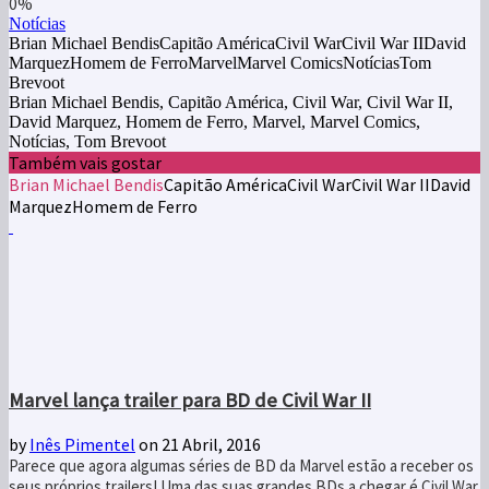
0%
Notícias
Brian Michael BendisCapitão AméricaCivil WarCivil War IIDavid
MarquezHomem de FerroMarvelMarvel ComicsNotíciasTom
Brevoot
Brian Michael Bendis, Capitão América, Civil War, Civil War II,
David Marquez, Homem de Ferro, Marvel, Marvel Comics,
Notícias, Tom Brevoot
Também vais gostar
Brian Michael Bendis
Capitão América
Civil War
Civil War II
David
Marquez
Homem de Ferro
Marvel lança trailer para BD de Civil War II
by
Inês Pimentel
on 21 Abril, 2016
Parece que agora algumas séries de BD da Marvel estão a receber os
seus próprios trailers! Uma das suas grandes BDs a chegar é Civil War