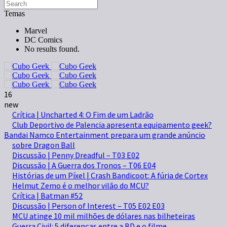
Temas
Marvel
DC Comics
No results found.
16
new
Crítica | Uncharted 4: O Fim de um Ladrão
Club Deportivo de Palencia apresenta equipamento geek?
Bandai Namco Entertainment prepara um grande anúncio
sobre Dragon Ball
Discussão | Penny Dreadful – T03 E02
Discussão | A Guerra dos Tronos – T06 E04
Histórias de um Píxel | Crash Bandicoot: A fúria de Cortex
Helmut Zemo é o melhor vilão do MCU?
Crítica | Batman #52
Discussão | Person of Interest – T05 E02 E03
MCU atinge 10 mil milhões de dólares nas bilheteiras
Guerra Civil: 5 diferenças entre a BD e o filme