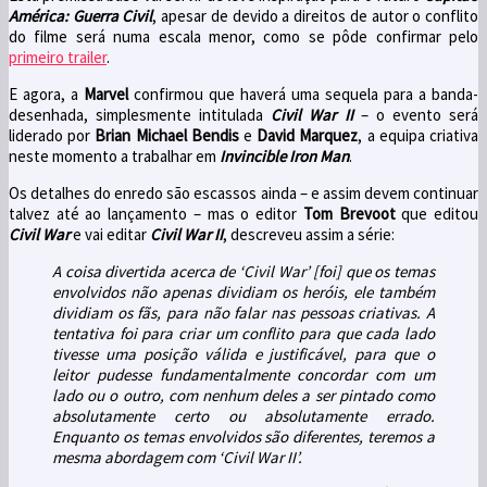
América: Guerra Civil
, apesar de devido a direitos de autor o conflito
do filme será numa escala menor, como se pôde confirmar pelo
primeiro trailer
.
E agora, a
Marvel
confirmou que haverá uma sequela para a banda-
desenhada, simplesmente intitulada
Civil War II
– o evento será
liderado por
Brian Michael Bendis
e
David Marquez
, a equipa criativa
neste momento a trabalhar em
Invincible Iron Man
.
Os detalhes do enredo são escassos ainda – e assim devem continuar
talvez até ao lançamento – mas o editor
Tom Brevoot
que editou
Civil War
e vai editar
Civil War II
, descreveu assim a série:
A coisa divertida acerca de ‘Civil War’ [foi] que os temas
envolvidos não apenas dividiam os heróis, ele também
dividiam os fãs, para não falar nas pessoas criativas. A
tentativa foi para criar um conflito para que cada lado
tivesse uma posição válida e justificável, para que o
leitor pudesse fundamentalmente concordar com um
lado ou o outro, com nenhum deles a ser pintado como
absolutamente certo ou absolutamente errado.
Enquanto os temas envolvidos são diferentes, teremos a
mesma abordagem com ‘Civil War II’.