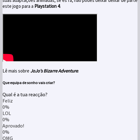
suas adaptações animadas, se és fã, não podes deixar deixar de parte
este jogo para a
Playstation 4
.
Lê mais sobre
JoJo’s Bizarre Adventure
.
Que equipa de sonho vais criar?
Qual é a tua reacção?
Feliz
0%
LOL
0%
Aprovado!
0%
OMG