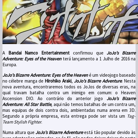
A
Bandai Namco Entertainment
confirmou que
JoJo’s Bizarre
Adventure: Eyes of the Heaven
terá lançamento a 1 Julho de 2016 na
Europa.
JoJo’s Bizarre Adventure: Eyes of the Heaven
é um videojogo baseado
no célebre manga de
Hirohiko Araki
,
JoJo’s Bizarre Adventure
. Nesta
nova aventura, encontraremos todos os JoJos de diversas eras, na
qual travam batalha contra um inimigo em comum: o Heaven
Ascension DIO. Ao contrário do anterior jogo
JoJo’s Bizarre
Adventure: All Star Battle
, aqui não temos batalhas de um contra um,
mas equipas de dois contra dois, ambientadas numa arena em 3D.
Segundo a própria empresa, esta entrega pode ser vista um
Tag-
Team Stylish Fighter
.
Numa altura que
JoJo’s Bizarre Adventure
está tão popular devido às