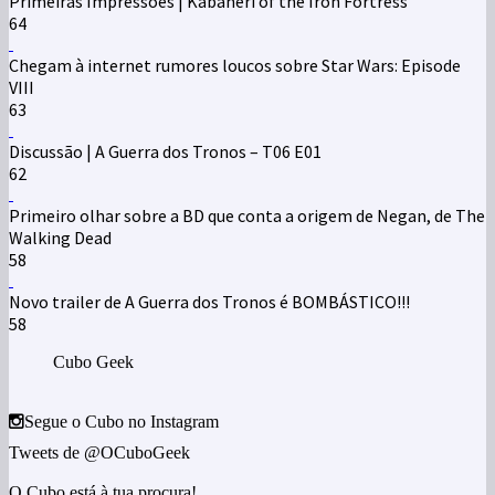
Primeiras Impressões | Kabaneri of the Iron Fortress
64
Chegam à internet rumores loucos sobre Star Wars: Episode
VIII
63
Discussão | A Guerra dos Tronos – T06 E01
62
Primeiro olhar sobre a BD que conta a origem de Negan, de The
Walking Dead
58
Novo trailer de A Guerra dos Tronos é BOMBÁSTICO!!!
58
Cubo Geek
Segue o Cubo no Instagram
Tweets de @OCuboGeek
O Cubo está à tua procura!