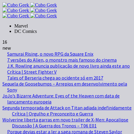
Marvel
DC Comics
16
new
Samurai Rising, o novo RPG da Square Enix
7 versões do Alien, o monstro mais famoso do cinema
J.K. Rowling anuncia publicação de novo livro ainda este ano
Crítica | Street Fighter V
Tales of Berseria chega ao ocidente só em 2017
Sequela de Goosebumps – Arrepios em desenvolvimento pela
Sony
JoJo’s Bizarre Adventure: Eyes of the Heaven com data de
lançamento europeia
Segunda temporada de Attack on Titan adiada indefinidamente
Crítica | Orgulho e Preconceito e Guerra
Wolverine liberta garras em novo trailer de X-Men: Apocalipse
Discussão | A Guerra dos Tronos – T06 E01
Porque devias estar a ler a saga romana de Steven Saylor