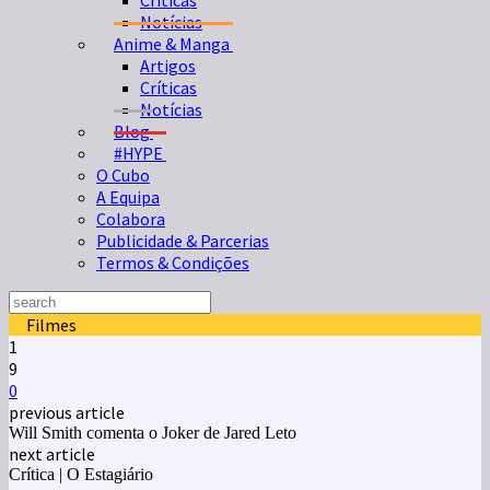
Críticas
Notícias
Anime & Manga
Artigos
Críticas
Notícias
Blog
#HYPE
O Cubo
A Equipa
Colabora
Publicidade & Parcerias
Termos & Condições
Filmes
1
9
0
previous article
Will Smith comenta o Joker de Jared Leto
next article
Crítica | O Estagiário