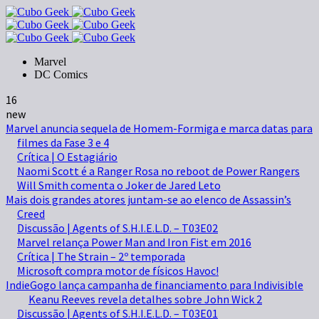
Marvel
DC Comics
16
new
Marvel anuncia sequela de Homem-Formiga e marca datas para
filmes da Fase 3 e 4
Crítica | O Estagiário
Naomi Scott é a Ranger Rosa no reboot de Power Rangers
Will Smith comenta o Joker de Jared Leto
Mais dois grandes atores juntam-se ao elenco de Assassin’s
Creed
Discussão | Agents of S.H.I.E.L.D. – T03E02
Marvel relança Power Man and Iron Fist em 2016
Crítica | The Strain – 2º temporada
Microsoft compra motor de físicos Havoc!
IndieGogo lança campanha de financiamento para Indivisible
Keanu Reeves revela detalhes sobre John Wick 2
Discussão | Agents of S.H.I.E.L.D. – T03E01