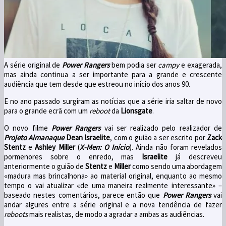
A série original de
Power Rangers
bem podia ser
campy
e exagerada,
mas ainda continua a ser importante para a grande e crescente
audiência que tem desde que estreou no início dos anos 90.
E no ano passado surgiram as notícias que a série iria saltar de novo
para o grande ecrã com um
reboot
da
Lionsgate
.
O novo filme
Power Rangers
vai ser realizado pelo realizador de
Projeto Almanaque
Dean
Israelite
, com o guião a ser escrito por
Zack
Stentz
e
Ashley Miller
(
X-Men: O Início
). Ainda não foram revelados
pormenores sobre o enredo, mas
Israelite
já descreveu
anteriormente o guião de
Stentz
e
Miller
como sendo uma abordagem
«madura mas brincalhona» ao material original, enquanto ao mesmo
tempo o vai atualizar «de uma maneira realmente interessante» –
baseado nestes comentários, parece então que
Power Rangers
vai
andar algures entre a série original e a nova tendência de fazer
reboots
mais realistas, de modo a agradar a ambas as audiências.