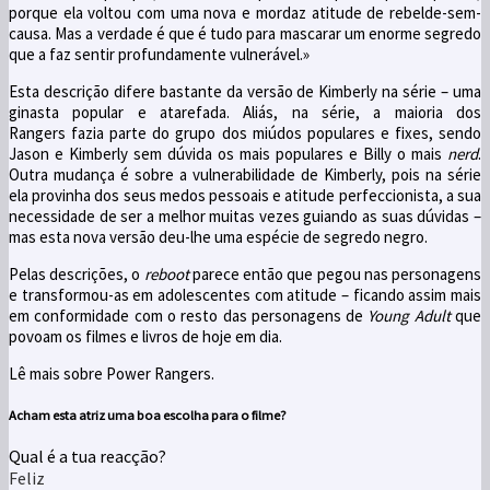
porque ela voltou com uma nova e mordaz atitude de rebelde-sem-
causa. Mas a verdade é que é tudo para mascarar um enorme segredo
que a faz sentir profundamente vulnerável.»
Esta descrição difere bastante da versão de Kimberly na série – uma
ginasta popular e atarefada. Aliás, na série, a maioria dos
Rangers fazia parte do grupo dos miúdos populares e fixes, sendo
Jason e Kimberly sem dúvida os mais populares e Billy o mais
nerd
.
Outra mudança é sobre a vulnerabilidade de Kimberly, pois na série
ela provinha dos seus medos pessoais e atitude perfeccionista, a sua
necessidade de ser a melhor muitas vezes guiando as suas dúvidas –
mas esta nova versão deu-lhe uma espécie de segredo negro.
Pelas descrições, o
reboot
parece então que pegou nas personagens
e transformou-as em adolescentes com atitude – ficando assim mais
em conformidade com o resto das personagens de
Young Adult
que
povoam os filmes e livros de hoje em dia.
Lê mais sobre Power Rangers.
Acham esta atriz uma boa escolha para o filme?
Qual é a tua reacção?
Feliz