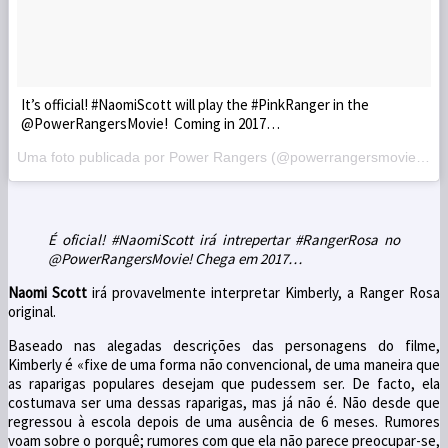
It’s official! #NaomiScott will play the #PinkRanger in the
@PowerRangersMovie! Coming in 2017…
Uma foto publicada por Power Rangers (@powerrangersmovie) a
O
É oficial! #NaomiScott irá intrepertar #RangerRosa no
@PowerRangersMovie! Chega em 2017…
Naomi Scott
irá provavelmente interpretar Kimberly, a Ranger Rosa
original.
Baseado nas alegadas descrições das personagens do filme,
Kimberly é «fixe de uma forma não convencional, de uma maneira que
as raparigas populares desejam que pudessem ser. De facto, ela
costumava ser uma dessas raparigas, mas já não é. Não desde que
regressou à escola depois de uma ausência de 6 meses. Rumores
voam sobre o porquê; rumores com que ela não parece preocupar-se,