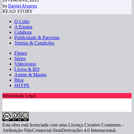
by
Daniel Alvares
READ STORY
O Cubo
A Equipa
Colabora
Publicidade & Parcerias
Termos & Condições
Filmes
Séries
Videojogos
Livros & BD
Anime & Manga
Blog
#HYPE
Informação Legal
Esta obra está licenciada com uma Licença Creative Commons -
Atribuição-NãoComercial-SemDerivações 4.0 Internacional.