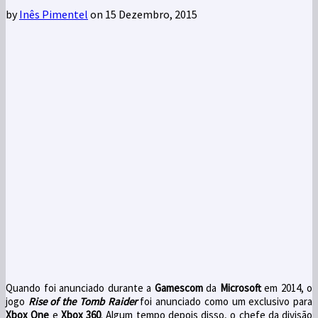
by
Inês Pimentel
on 15 Dezembro, 2015
Q
uando foi anunciado
durante a
Gamescom
da
Microsoft
em 2014,
o
jogo
Rise of the
Tomb
Raider
foi anunciado como
um exclusivo para
Xbox
One
e
Xbox 360
.
Algum tempo
depois disso,
o chefe da divisão