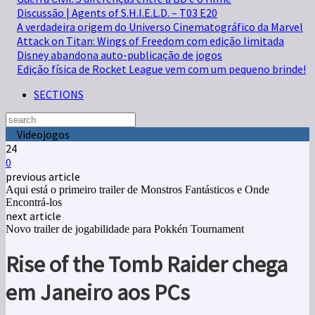
Discussão | Agents of S.H.I.E.L.D. – T03 E20
A verdadeira origem do Universo Cinematográfico da Marvel
Attack on Titan: Wings of Freedom com edição limitada
Disney abandona auto-publicação de jogos
Edição física de Rocket League vem com um pequeno brinde!
SECTIONS
Videojogos
24
0
previous article
Aqui está o primeiro trailer de Monstros Fantásticos e Onde
Encontrá-los
next article
Novo trailer de jogabilidade para Pokkén Tournament
Rise of the Tomb Raider chega
em Janeiro aos PCs