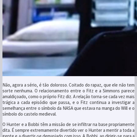
Não, agora a sério, é tão doloroso. Coitado do rapaz, que ele não tem
sorte nenhuma. O relacionamento entre o Fitz e a Simmons parece
amaldiçoado, como o próprio Fitz diz. A relação torna-se cada vez mais
trágica a cada episódio que passa, e o Fitz continua a investigar a
semelhança entre o símbolo da NASA que estava na manga do Will e o
símbolo do castelo medieval.
O Hunter e a Bobbi têm a missão de se infiltrar na base propriamente
dita. É sempre extremamente divertido ver o Hunter a mentir a toda a
gente e a divertir-se demasiado com isso. A Bobbi, ao dirigir-se para a