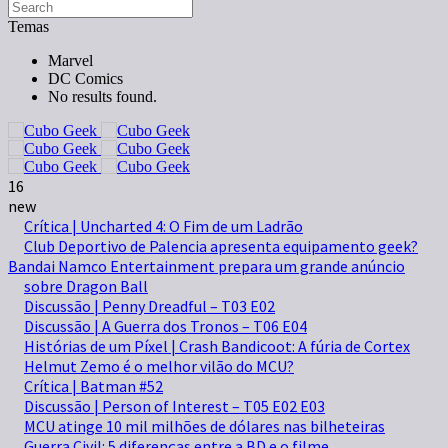
Temas
Marvel
DC Comics
No results found.
16
new
Crítica | Uncharted 4: O Fim de um Ladrão
Club Deportivo de Palencia apresenta equipamento geek?
Bandai Namco Entertainment prepara um grande anúncio
sobre Dragon Ball
Discussão | Penny Dreadful – T03 E02
Discussão | A Guerra dos Tronos – T06 E04
Histórias de um Píxel | Crash Bandicoot: A fúria de Cortex
Helmut Zemo é o melhor vilão do MCU?
Crítica | Batman #52
Discussão | Person of Interest – T05 E02 E03
MCU atinge 10 mil milhões de dólares nas bilheteiras
Guerra Civil: 5 diferenças entre a BD e o filme