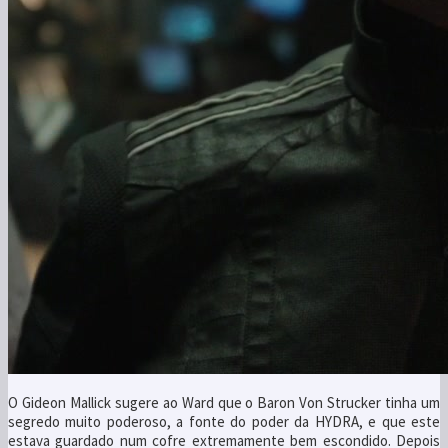
O Gideon Mallick sugere ao Ward que o Baron Von Strucker tinha um
segredo muito poderoso, a fonte do poder da HYDRA, e que este
estava guardado num cofre extremamente bem escondido. Depois