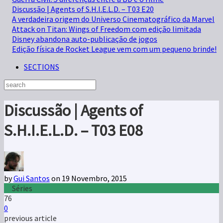
Discussão | Agents of S.H.I.E.L.D. – T03 E20
A verdadeira origem do Universo Cinematográfico da Marvel
Attack on Titan: Wings of Freedom com edição limitada
Disney abandona auto-publicação de jogos
Edição física de Rocket League vem com um pequeno brinde!
SECTIONS
Discussão | Agents of
S.H.I.E.L.D. – T03 E08
by
Gui Santos
on 19 Novembro, 2015
Séries
76
0
previous article